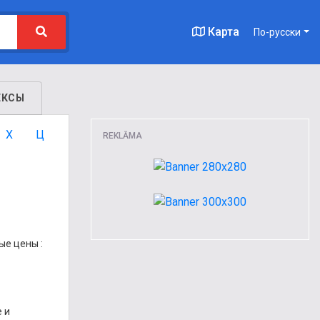
Карта
По-русски
ЕКСЫ
Х
Ц
REKLĀMA
ые цены
:
 и