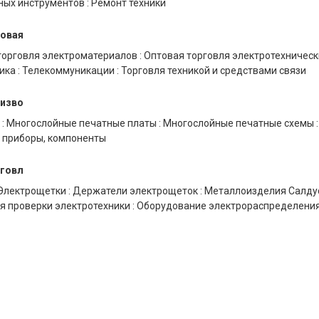
ных инструментов
:
Ремонт техники
товая
торговля электроматериалов
:
Оптовая торговля электротехничес
ика
:
Телекоммуникации
:
Торговля техникой и средствами связи
оизво
:
Многослойные печатные платы
:
Многослойные печатные схемы
:
 приборы, компоненты
рговл
Электрощетки
:
Держатели электрощеток
:
Металлоизделия Салду
я проверки электротехники
:
Оборудование электрораспределени