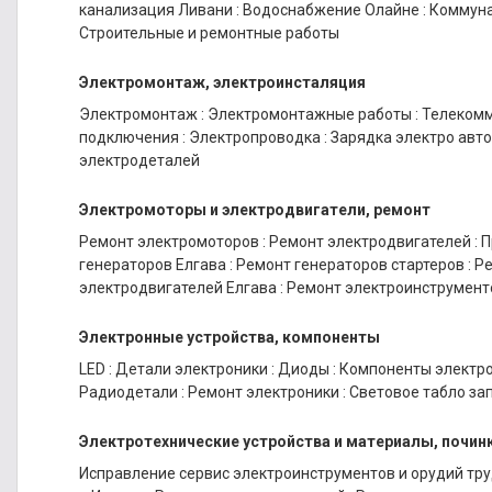
канализация Ливани
:
Водоснабжение Олайне
:
Коммуна
Строительные и ремонтные работы
Электромонтаж, электроинсталяция
Электромонтаж
:
Электромонтажные работы
:
Телеком
подключения
:
Электропроводка
:
Зарядка электро авто
электродеталей
Электромоторы и электродвигатели, ремонт
Ремонт электромоторов
:
Ремонт электродвигателей
:
П
генераторов Елгава
:
Ремонт генераторов стартеров
:
Ре
электродвигателей Елгава
:
Ремонт электроинструмент
Электронные устройства, компоненты
LED
:
Детали электроники
:
Диоды
:
Компоненты электр
Радиодетали
:
Ремонт электроники
:
Световое табло за
Электротехнические устройства и материалы, почин
Исправление сервис электроинструментов и орудий тр