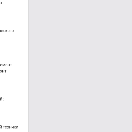
в
:
ческого
емонт
онт
й
:
й техники