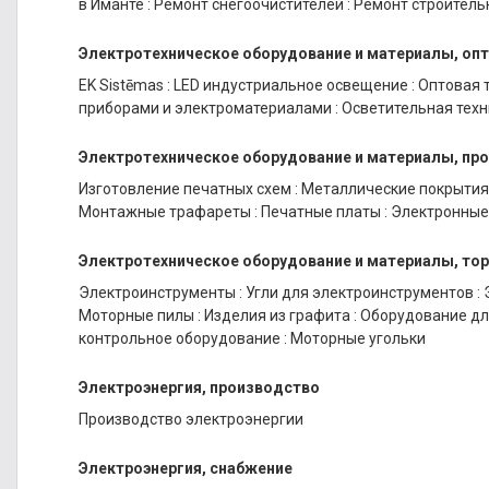
в Иманте
:
Ремонт снегоочистителей
:
Ремонт строитель
Электротехническое оборудование и материалы, оп
EK Sistēmas
:
LED индустриальное освещение
:
Оптовая 
приборами и электроматериалами
:
Осветительная техн
Электротехническое оборудование и материалы, пр
Изготовление печатных схем
:
Металлические покрытия
Монтажные трафареты
:
Печатные платы
:
Электронные
Электротехническое оборудование и материалы, то
Электроинструменты
:
Угли для электроинструментов
:
Моторные пилы
:
Изделия из графита
:
Оборудование дл
контрольное оборудование
:
Моторные угольки
Электроэнергия, производство
Производство электроэнергии
Электроэнергия, снабжение