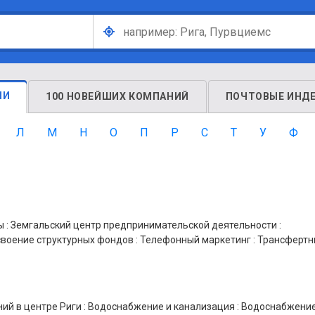
ЛИ
100 НОВЕЙШИХ КОМПАНИЙ
ПОЧТОВЫЕ ИНД
Л
М
Н
О
П
Р
С
Т
У
Ф
ы
:
Земгальский центр предпринимательской деятельности
:
воение структурных фондов
:
Телефонный маркетинг
:
Трансфертн
ий в центре Риги
:
Водоснабжение и канализация
:
Водоснабжение