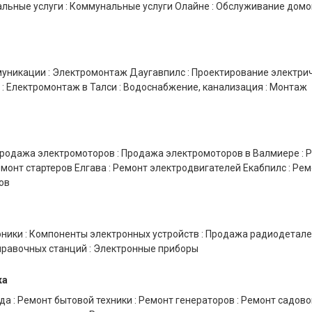
льные услуги
:
Коммунальные услуги Олайне
:
Обслуживание домо
муникации
:
Электромонтаж Даугавпилс
:
Проектирование электри
:
Електромонтаж в Талси
:
Водоснабжение, канализация
:
Монтаж
родажа электромоторов
:
Продажа электромоторов в Валмиере
:
Р
монт стартеров Елгава
:
Ремонт электродвигателей Екабпилс
:
Рем
ов
оники
:
Компоненты электронных устройств
:
Продажа радиодетале
правочных станций
:
Электронные приборы
ка
уда
:
Ремонт бытовой техники
:
Ремонт генераторов
:
Ремонт садово