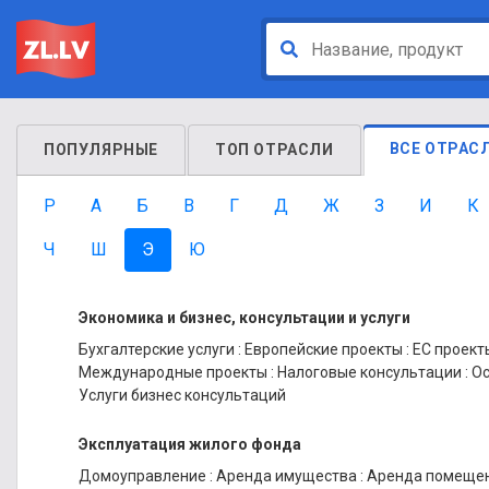
ВСЕ ОТРАС
ПОПУЛЯРНЫЕ
ТОП ОТРАСЛИ
P
А
Б
В
Г
Д
Ж
З
И
К
Ч
Ш
Э
Ю
Экономика и бизнес, консультации и услуги
Бухгалтерские услуги
:
Европейские проекты
:
ЕС проект
Международные проекты
:
Налоговые консультации
:
Ос
Услуги бизнес консультаций
Эксплуатация жилого фонда
Домоуправление
:
Аренда имущества
:
Аренда помещен