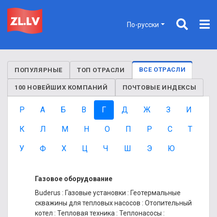
По-русски
ВСЕ ОТРАСЛИ
ПОПУЛЯРНЫЕ
ТОП ОТРАСЛИ
100 НОВЕЙШИХ КОМПАНИЙ
ПОЧТОВЫЕ ИНДЕКСЫ
P
А
Б
В
Г
Д
Ж
З
И
К
Л
М
Н
О
П
Р
С
Т
У
Ф
Х
Ц
Ч
Ш
Э
Ю
Газовое оборудование
Buderus
:
Газовые установки
:
Геотермальные
скважины для тепловых насосов
:
Отопительный
котел
:
Тепловая техника
:
Теплонасосы
: