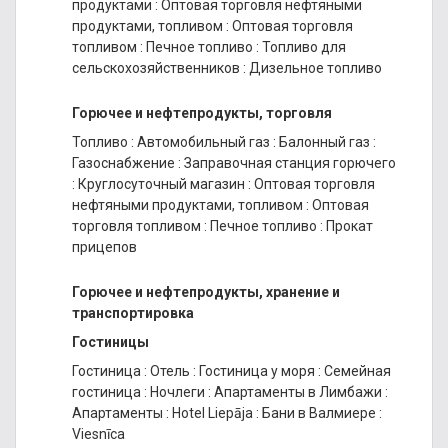
продуктами
:
Оптовая торговля нефтяными
продуктами, топливом
:
Оптовая торговля
топливом
:
Печное топливо
:
Топливо для
сельскохозяйственников
:
Дизельное топливо
Горючее и нефтепродукты, торговля
Топливо
:
Автомобильный газ
:
Балонный газ
:
Газоснабжение
:
Заправочная станция горючего
:
Круглосуточный магазин
:
Оптовая торговля
нефтяными продуктами, топливом
:
Оптовая
торговля топливом
:
Печное топливо
:
Прокат
прицепов
Горючее и нефтепродукты, хранение и
транспортировка
Гостиницы
Гостиница
:
Отель
:
Гостиница у моря
:
Семейная
гостиница
:
Ночлеги
:
Апартаменты в Лимбажи
:
Апартаменты
:
Hotel Liepāja
:
Бани в Валмиере
:
Viesnīca