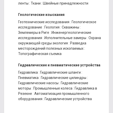
ленты
:
Ткани
:
Швейные принадлежности
Геологические изыскания
Геотехнические исследования
:
Геологическое
исследование
:
Геология
:
Скважины
:
Землемеры в Риге
:
Инженергеологические
исследования
:
Исполнительные замеры
:
Охрана
окружающей среды экология
:
Разведка
месторождений полезных ископаемых
:
Топографическая съемка
Гидравлические и пневматические устройства
Гидравлика
:
Гидравлические шланги
:
Пневматика
:
Гидравлические цилиндры
:
Гидравлические насосы
:
Гидравлические
моторы
:
Промышленные колеса
:
Гидравлика в
Резекне
:
Автоматизация промышленного
оборудования
:
Гидравлические устройства