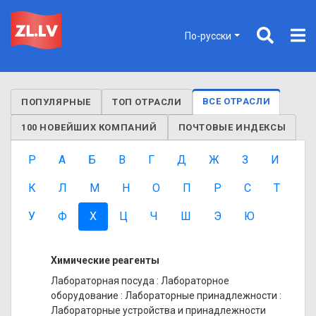
По-русски
ВСЕ ОТРАСЛИ
ПОПУЛЯРНЫЕ
ТОП ОТРАСЛИ
100 НОВЕЙШИХ КОМПАНИЙ
ПОЧТОВЫЕ ИНДЕКСЫ
P
А
Б
В
Г
Д
Ж
З
И
К
Л
М
Н
О
П
Р
С
Т
У
Ф
Х
Ц
Ч
Ш
Э
Ю
Химические реагенты
Лабораторная посуда
:
Лабораторное
оборудование
:
Лабораторные принадлежности
:
Лабораторные устройства и принадлежности