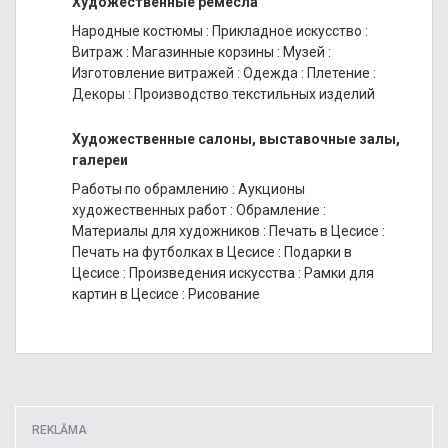
Художественные ремесла
Народные костюмы
:
Прикладное искусство
:
Витраж
:
Магазинные корзины
:
Музей
:
Изготовление витражей
:
Одежда
:
Плетение
:
Декоры
:
Производство текстильных изделий
Художественные салоны, выставочные залы,
галереи
Работы по обрамлению
:
Аукционы
художественных работ
:
Обрамление
:
Материалы для художников
:
Печать в Цесисе
:
Печать на футболках в Цесисе
:
Подарки в
Цесисе
:
Произведения искусства
:
Рамки для
картин в Цесисе
:
Рисование
REKLĀMA