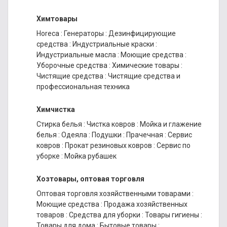
Химтовары
Horeca
:
Генераторы
:
Дезинфицирующие
средства
:
Индустриальные краски
:
Индустриальные масла
:
Моющие средства
:
Уборочные средства
:
Химические товары
:
Чистящие средства
:
Чистящие средства и
профессиональная техника
Химчистка
Стирка белья
:
Чистка ковров
:
Мойка и глажение
белья
:
Одеяла
:
Подушки
:
Прачечная
:
Сервис
ковров
:
Прокат резиновых ковров
:
Сервис по
уборке
:
Мойка рубашек
Хозтовары, оптовая торговля
Оптовая торговля хозяйственными товарами
:
Моющие средства
:
Продажа хозяйственных
товаров
:
Средства для уборки
:
Товары гигиены
:
Товары для дома
:
Бытовые товары
: