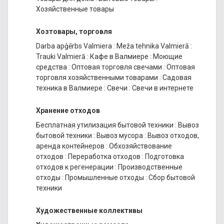
Хозяйственные товары
Хозтовары, торговля
Darba apģērbs Valmiera
:
Meža tehnika Valmierā
:
Trauki Valmierā
:
Кафе в Валмиере
:
Моющие
средства
:
Оптовая торговля свечами
:
Оптовая
торговля хозяйственными товарами
:
Садовая
техника в Валмиере
:
Свечи
:
Свечи в интернете
Хранение отходов
Бесплатная утилизация бытовой техники
:
Вывоз
бытовой техники
:
Вывоз мусора
:
Вывоз отходов,
аренда контейнеров
:
Обхозяйствование
отходов
:
Переработка отходов
:
Подготовка
отходов к регенерации
:
Производственные
отходы
:
Промышленные отходы
:
Сбор бытовой
техники
Художественные коллективы