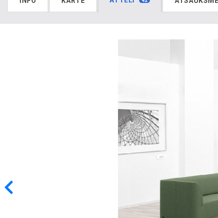
ATTĒLI
INFO
KARTE
ATSAUKSM
42