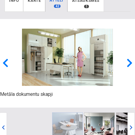
ATTĒLI
INFO
KARTE
ATSAUKSMES
42
1
Metāla dokumentu skapji