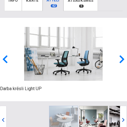
ATTĒLI
INFO
KARTE
ATSAUKSMES
42
1
Darba krēsli Light UP