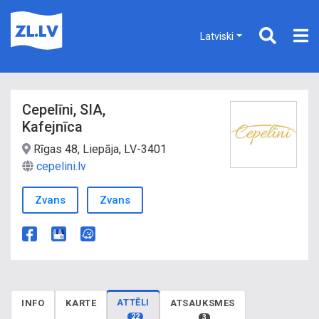
Latviski
Cepelīni, SIA,
Kafejnīca
Rīgas 48, Liepāja, LV-3401
cepelini.lv
Zvans
Zvans
ATTĒLI
INFO
KARTE
ATSAUKSMES
22
3