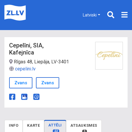
Latviski
Cepelīni, SIA,
Kafejnīca
Rīgas 48, Liepāja, LV-3401
cepelini.lv
Zvans
Zvans
ATTĒLI
INFO
KARTE
ATSAUKSMES
22
3