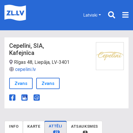
Latviski
Cepelīni, SIA,
Kafejnīca
Rīgas 48, Liepāja, LV-3401
cepelini.lv
Zvans
Zvans
ATTĒLI
INFO
KARTE
ATSAUKSMES
22
3