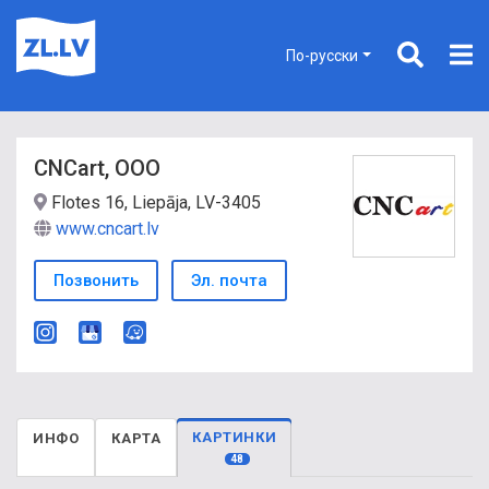
По-русски
CNCart, ООО
Flotes 16, Liepāja, LV-3405
www.cncart.lv
Позвонить
Эл. почта
КАРТИНКИ
ИНФО
КАРТА
48