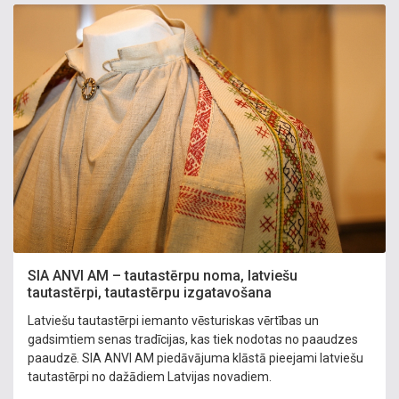
SIA ANVI AM – tautastērpu noma, latviešu
tautastērpi, tautastērpu izgatavošana
Latviešu tautastērpi iemanto vēsturiskas vērtības un
gadsimtiem senas tradīcijas, kas tiek nodotas no paaudzes
paaudzē. SIA ANVI AM piedāvājuma klāstā pieejami latviešu
tautastērpi no dažādiem Latvijas novadiem.