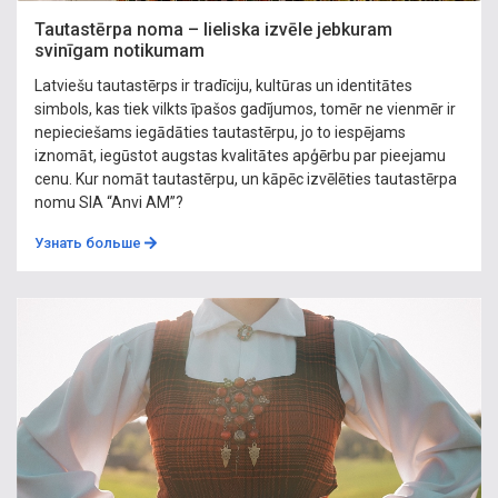
Tautastērpa noma – lieliska izvēle jebkuram
svinīgam notikumam
Latviešu tautastērps ir tradīciju, kultūras un identitātes
simbols, kas tiek vilkts īpašos gadījumos, tomēr ne vienmēr ir
nepieciešams iegādāties tautastērpu, jo to iespējams
iznomāt, iegūstot augstas kvalitātes apģērbu par pieejamu
cenu. Kur nomāt tautastērpu, un kāpēc izvēlēties tautastērpa
nomu SIA “Anvi AM”?
Узнать больше