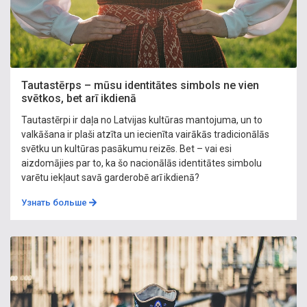
Tautastērps – mūsu identitātes simbols ne vien
svētkos, bet arī ikdienā
Tautastērpi ir daļa no Latvijas kultūras mantojuma, un to
valkāšana ir plaši atzīta un iecienīta vairākās tradicionālās
svētku un kultūras pasākumu reizēs. Bet – vai esi
aizdomājies par to, ka šo nacionālās identitātes simbolu
varētu iekļaut savā garderobē arī ikdienā?
Узнать больше