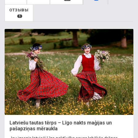
ОТЗЫВЫ
1
Latviešu tautas tērps – Līgo nakts maģijas un
pašapziņas mēraukla