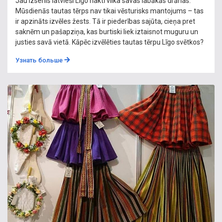
Jau izsenis latvieši Līgo naktī vilka savas labākās drānas.
Mūsdienās tautas tērps nav tikai vēsturisks mantojums – tas
ir apzināts izvēles žests. Tā ir piederības sajūta, cieņa pret
saknēm un pašapziņa, kas burtiski liek iztaisnot muguru un
justies savā vietā. Kāpēc izvēlēties tautas tērpu Līgo svētkos?
Узнать больше