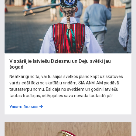
Vispārējie latviešu Dziesmu un Deju svētki jau
šogad!
Neatkarīgi no tā, vai tu šajos svētkos plāno kāpt uz skatuves
vai dziedāt līdzi no skatītāju rindām, SIA ANVI AM piedāvā
tautastērpu nomu. Esi daļa no svētkiem un godini latviešu
tautas tradīcijas, ietērpjoties sava novada tautastērpā!
Узнать больше