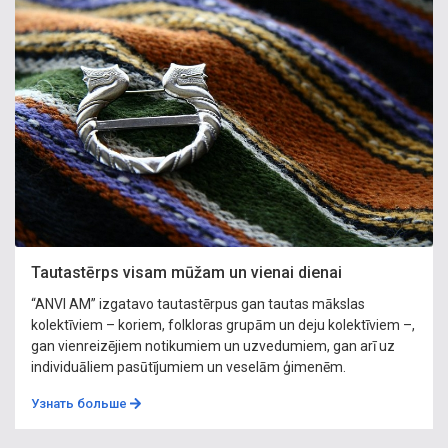
Tautastērps visam mūžam un vienai dienai
“ANVI AM” izgatavo tautastērpus gan tautas mākslas
kolektīviem – koriem, folkloras grupām un deju kolektīviem –,
gan vienreizējiem notikumiem un uzvedumiem, gan arī uz
individuāliem pasūtījumiem un veselām ģimenēm.
Узнать больше