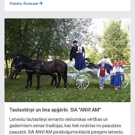
Узнать больше
Tautastērpi un lina apģērbi. SIA "ANVI AM"
Latviešu tautastērpi iemanto vēsturiskas vērtības un
gadsimtiem senas tradīcijas, kas tiek nodotas no paaudzes
paaudzē. SIA ANVI AM piedāvājuma klāstā pieejami latviešu