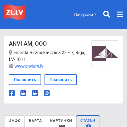
По-русски
ANVI AM, ООО
Ernesta Birznieka-Upīša 23 - 7, Rīga,
LV-1011
www.anviam.lv
Позвонить
Позвонить
СТАТЬИ
ИНФО
КАРТА
КАРТИНКИ
8
17