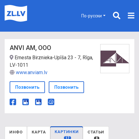
По-русски
ANVI AM, ООО
Ernesta Birznieka-Upīša 23 - 7, Rīga,
LV-1011
www.anviam.lv
Позвонить
Позвонить
КАРТИНКИ
ИНФО
КАРТА
СТАТЬИ
17
8