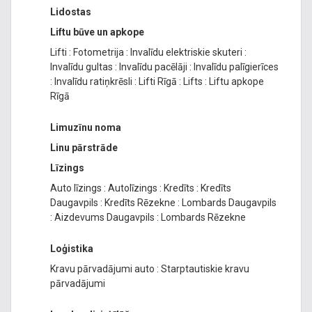
Lidostas
Liftu būve un apkope
Lifti
:
Fotometrija
:
Invalīdu elektriskie skuteri
:
Invalīdu gultas
:
Invalīdu pacēlāji
:
Invalīdu palīgierīces
:
Invalīdu ratiņkrēsli
:
Lifti Rīgā
:
Lifts
:
Liftu apkope
Rīgā
Limuzīnu noma
Linu pārstrāde
Līzings
Auto līzings
:
Autolīzings
:
Kredīts
:
Kredīts
Daugavpils
:
Kredīts Rēzekne
:
Lombards Daugavpils
:
Aizdevums Daugavpils
:
Lombards Rēzekne
Loģistika
Kravu pārvadājumi auto
:
Starptautiskie kravu
pārvadājumi