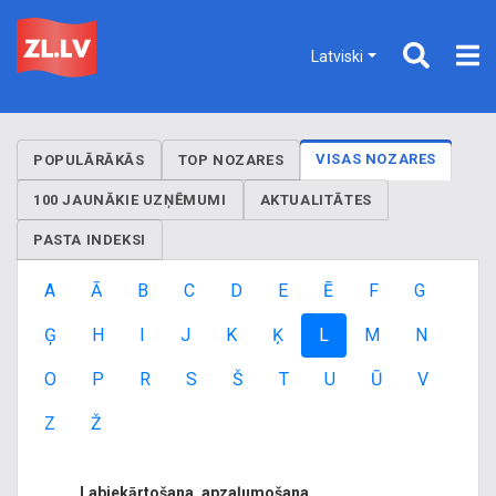
Latviski
VISAS NOZARES
POPULĀRĀKĀS
TOP NOZARES
100 JAUNĀKIE UZŅĒMUMI
AKTUALITĀTES
PASTA INDEKSI
A
Ā
B
C
D
E
Ē
F
G
Ģ
H
I
J
K
Ķ
L
M
N
O
P
R
S
Š
T
U
Ū
V
Z
Ž
Labiekārtošana, apzaļumošana