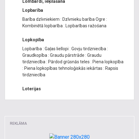
Lombardi, ieķīlāšana
Lopbarība
Barība dzīvniekiem
:
Dzīvnieku barība Ogre
:
Kombinētā lopbarība
:
Lopbarības ražošana
Lopkopība
Lopbarība
:
Gaļas liellopi
:
Govju tirdzniecība
:
Graudkopība
:
Graudu pārstrāde
:
Graudu
tirdzniecība
:
Pārdod grūsnās teles
:
Piena lopkopība
:
Piena lopkopības tehnoloģiskās iekārtas
:
Rapsis
tirdzniecība
Loterijas
REKLĀMA