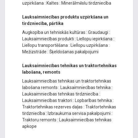
uzpirkšana
:
Kaltes
:
Minerālmēslu tirdzniecība
Lauksaimniecības produktu uzpirkšana un
tirdzniecība, pārtika
Augkopība un tehniskās kultūras
:
Graudaugi
:
Lauksaimniecības produkti
:
Liellopu iepirkšana
:
Liellopu transportēšana
:
Liellopu uzpirkšana
:
Mežizstrāde
:
Šķeldošanas pakalpojumi
Lauksaimniecības tehnikas un traktortehnikas
labošana, remonts
Lauksaimniecības tehnikas un traktortehnikas
labošana remonts
:
Lauksaimniecības tehnika
:
Lauksaimniecības tehnikas tirdzniecība
:
Lauksaimniecības traktori
:
Lopbarības tehnika
:
Traktortehnikas rezerves daļas
:
Traktortehnikas
tirdzniecība
:
Izbraukuma servisa pakalpojumi
:
Traktoru remonts
:
Lauksaimniecības tehnikas
apkope