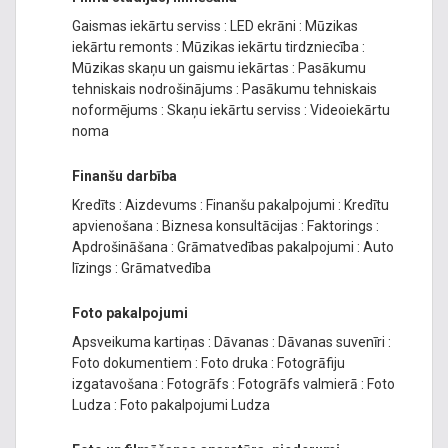
Gaismas iekārtu serviss
:
LED ekrāni
:
Mūzikas
iekārtu remonts
:
Mūzikas iekārtu tirdzniecība
:
Mūzikas skaņu un gaismu iekārtas
:
Pasākumu
tehniskais nodrošinājums
:
Pasākumu tehniskais
noformējums
:
Skaņu iekārtu serviss
:
Videoiekārtu
noma
Finanšu darbība
Kredīts
:
Aizdevums
:
Finanšu pakalpojumi
:
Kredītu
apvienošana
:
Biznesa konsultācijas
:
Faktorings
:
Apdrošināšana
:
Grāmatvedības pakalpojumi
:
Auto
līzings
:
Grāmatvedība
Foto pakalpojumi
Apsveikuma kartiņas
:
Dāvanas
:
Dāvanas suvenīri
:
Foto dokumentiem
:
Foto druka
:
Fotogrāfiju
izgatavošana
:
Fotogrāfs
:
Fotogrāfs valmierā
:
Foto
Ludza
:
Foto pakalpojumi Ludza