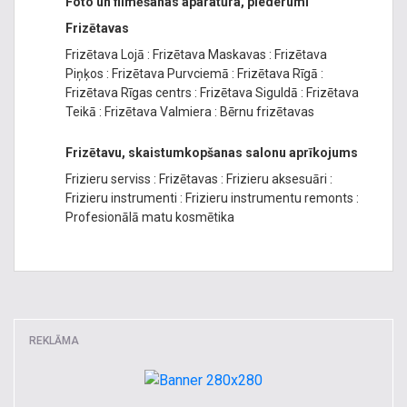
Foto un filmēšanas aparatūra, piederumi
Frizētavas
Frizētava Lojā
:
Frizētava Maskavas
:
Frizētava
Piņķos
:
Frizētava Purvciemā
:
Frizētava Rīgā
:
Frizētava Rīgas centrs
:
Frizētava Siguldā
:
Frizētava
Teikā
:
Frizētava Valmiera
:
Bērnu frizētavas
Frizētavu, skaistumkopšanas salonu aprīkojums
Frizieru serviss
:
Frizētavas
:
Frizieru aksesuāri
:
Frizieru instrumenti
:
Frizieru instrumentu remonts
:
Profesionālā matu kosmētika
REKLĀMA