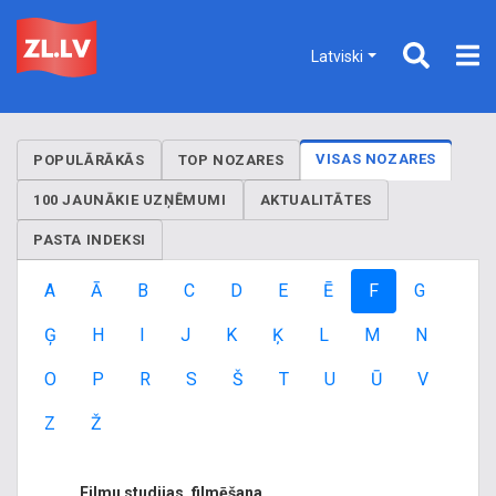
Latviski
VISAS NOZARES
POPULĀRĀKĀS
TOP NOZARES
100 JAUNĀKIE UZŅĒMUMI
AKTUALITĀTES
PASTA INDEKSI
A
Ā
B
C
D
E
Ē
F
G
Ģ
H
I
J
K
Ķ
L
M
N
O
P
R
S
Š
T
U
Ū
V
Z
Ž
Filmu studijas, filmēšana