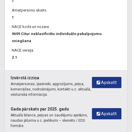
1
Amatpersonu skaits
1
NACE kods un nozare
9699 Citur neklasificētu individuālo pakalpojumu
sniegšana
NACE versija
2.1
Izvērstā izziņa
Apskatīt
Amatpersonas, īpašnieki, apgrozījums, peļņa,
komercķīlas, nodrošinājumi, kontakti u.c. aktuālā,
vēsturiskā informācija.
Gada pārskats par 2025. gadu
Apskatīt
Aktuālā bilance, peļņas un zaudējumu aprēķins,
naudas plūsma u.c. pielikumi – skenēts / EDS
formāts.