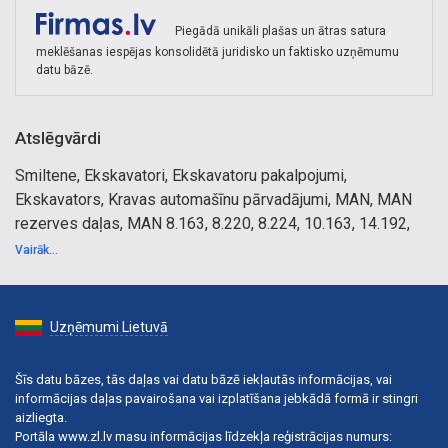
Piegādā unikāli plašas un ātras satura
meklēšanas iespējas konsolidētā juridisko un faktisko uzņēmumu
datu bāzē.
Atslēgvārdi
Smiltene, Ekskavatori, Ekskavatoru pakalpojumi,
Ekskavators, Kravas automašīnu pārvadājumi, MAN, MAN
rezerves daļas, MAN 8.163, 8.220, 8.224, 10.163, 14.192,
LE, L200, Kravas automašīnu pārvadājumi, Ekskavatori,
Vairāk...
Kravas automašīnas, Rezerves daļas, Kravas auto, Lukturi,
Atsperes, Tilti, Buferi, Dzinēji, Kravas auto šrots, Kravas
auto kapsēta.
Uzņēmumi Lietuvā
Šīs datu bāzes, tās daļas vai datu bāzē iekļautās informācijas, vai
informācijas daļas pavairošana vai izplatīšana jebkādā formā ir stingri
aizliegta.
Portāla www.zl.lv masu informācijas līdzekļa reģistrācijas numurs: