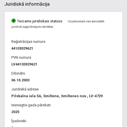
Juridiskā informācija
Teicams juridiskais statuss
Uzņēmumam nav konstatēti
juridiski apgrūtinājumi darbībai.
Reģistrācijas numurs
44103029621
PVN numurs
LV44103029621
Dibināts
06.10.2003
Juridiskā adrese
Pilskalna iela 5A, Smiltene, Smiltenes nov., LV-4729
Iesniegtie gada pārskati
2025
Īpašnieki