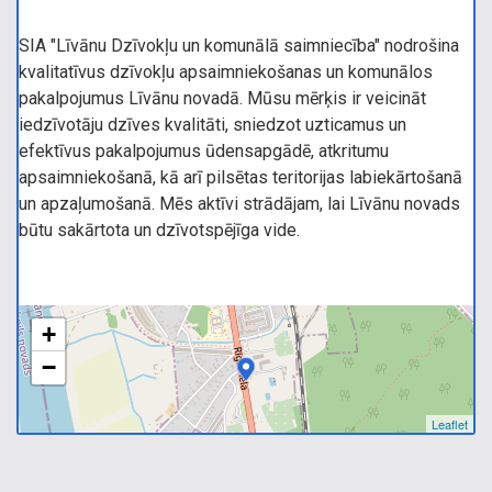
SIA "Līvānu Dzīvokļu un komunālā saimniecība" nodrošina
kvalitatīvus dzīvokļu apsaimniekošanas un komunālos
pakalpojumus Līvānu novadā. Mūsu mērķis ir veicināt
iedzīvotāju dzīves kvalitāti, sniedzot uzticamus un
efektīvus pakalpojumus ūdensapgādē, atkritumu
apsaimniekošanā, kā arī pilsētas teritorijas labiekārtošanā
un apzaļumošanā. Mēs aktīvi strādājam, lai Līvānu novads
būtu sakārtota un dzīvotspējīga vide.
+
−
Leaflet