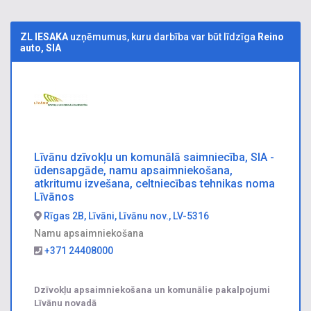
ZL IESAKA
uzņēmumus, kuru darbība var būt līdzīga
Reino
auto, SIA
Līvānu dzīvokļu un komunālā saimniecība, SIA -
ūdensapgāde, namu apsaimniekošana,
atkritumu izvešana, celtniecības tehnikas noma
Līvānos
Rīgas 2B, Līvāni, Līvānu nov., LV-5316
Namu apsaimniekošana
+371 24408000
Dzīvokļu apsaimniekošana un komunālie pakalpojumi
Līvānu novadā