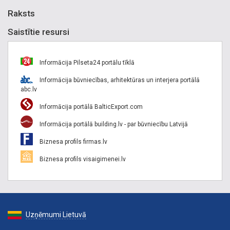
Raksts
Saistītie resursi
Informācija Pilseta24 portālu tīklā
Informācija būvniecības, arhitektūras un interjera portālā
abc.lv
Informācija portālā BalticExport.com
Informācija portālā building.lv - par būvniecību Latvijā
Biznesa profils firmas.lv
Biznesa profils visaigimenei.lv
Uzņēmumi Lietuvā