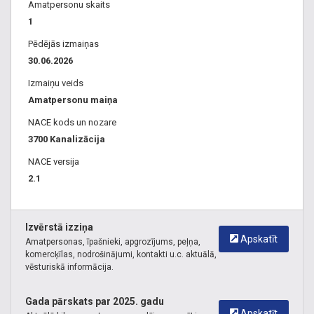
Amatpersonu skaits
1
Pēdējās izmaiņas
30.06.2026
Izmaiņu veids
Amatpersonu maiņa
NACE kods un nozare
3700 Kanalizācija
NACE versija
2.1
Izvērstā izziņa
Apskatīt
Amatpersonas, īpašnieki, apgrozījums, peļņa,
komercķīlas, nodrošinājumi, kontakti u.c. aktuālā,
vēsturiskā informācija.
Gada pārskats par 2025. gadu
Apskatīt