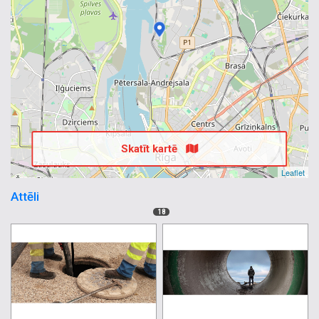
Skatīt kartē
Leaflet
Attēli
18