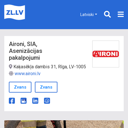
Latviski
Aironi, SIA,
Asenizācijas
pakalpojumi
Kaķasēkļa dambis 31, Rīga, LV-1005
www.aironi.lv
Zvans
Zvans