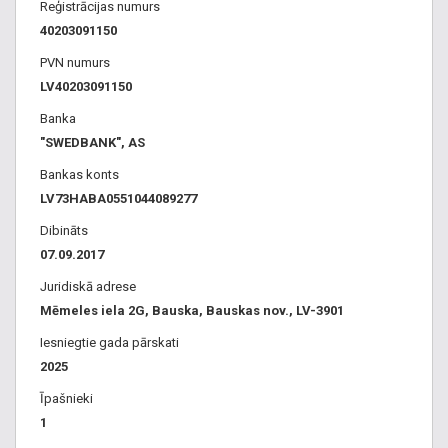
Sarkandaugava
,
Avārijas dienesti Sarkandaugava
Reģistrācijas numurs
Viesīte, Viļaka, Viļāni, Zilupe, Ķegums, + vēl 495 pagastos, +
40203091150
vēl 12 novados
PVN numurs
LV40203091150
Banka
"SWEDBANK", AS
Bankas konts
LV73HABA0551044089277
Dibināts
07.09.2017
Juridiskā adrese
Mēmeles iela 2G, Bauska, Bauskas nov., LV-3901
Iesniegtie gada pārskati
2025
Īpašnieki
1