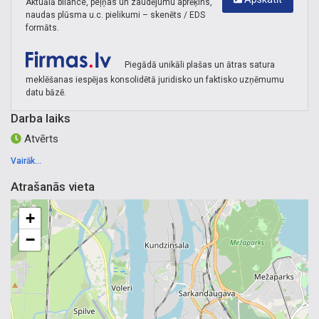
Aktuālā bilance, peļņas un zaudējumu aprēķins,
naudas plūsma u.c. pielikumi – skenēts / EDS
formāts.
Piegādā unikāli plašas un ātras satura
meklēšanas iespējas konsolidētā juridisko un faktisko uzņēmumu
datu bāzē.
Darba laiks
Atvērts
Vairāk...
Atrašanās vieta
+
−