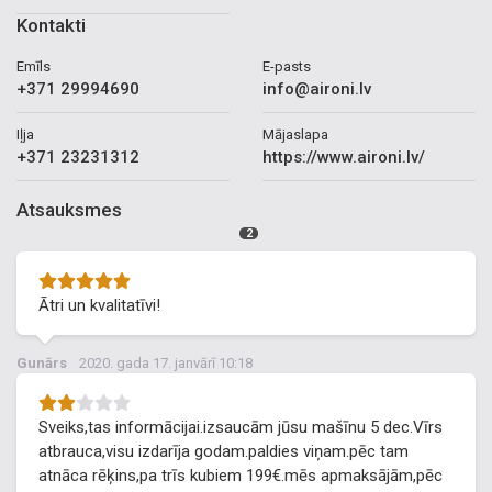
Kontakti
Emīls
E-pasts
+371 29994690
info@aironi.lv
Iļja
Mājaslapa
+371 23231312
https://www.aironi.lv/
Atsauksmes
2
Ātri un kvalitatīvi!
Gunārs
2020. gada 17. janvārī 10:18
Sveiks,tas informācijai.izsaucām jūsu mašīnu 5 dec.Vīrs
atbrauca,visu izdarīja godam.paldies viņam.pēc tam
atnāca rēķins,pa trīs kubiem 199€.mēs apmaksājām,pēc