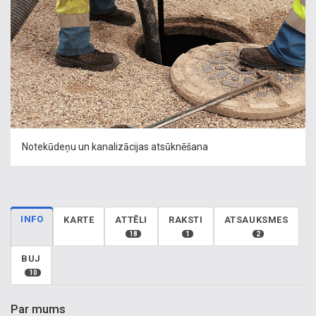
Notekūdeņu un kanalizācijas atsūknēšana
INFO
KARTE
ATTĒLI
RAKSTI
ATSAUKSMES
18
1
2
BUJ
10
Par mums