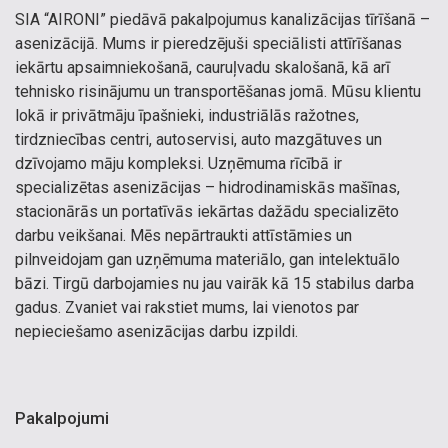
SIA “AIRONI” piedāvā pakalpojumus kanalizācijas tīrīšanā –
asenizācijā. Mums ir pieredzējuši speciālisti attīrīšanas
iekārtu apsaimniekošanā, cauruļvadu skalošanā, kā arī
tehnisko risinājumu un transportēšanas jomā. Mūsu klientu
lokā ir privātmāju īpašnieki, industriālās ražotnes,
tirdzniecības centri, autoservisi, auto mazgātuves un
dzīvojamo māju kompleksi. Uzņēmuma rīcībā ir
specializētas asenizācijas – hidrodinamiskās mašīnas,
stacionārās un portatīvās iekārtas dažādu specializēto
darbu veikšanai. Mēs nepārtraukti attīstāmies un
pilnveidojam gan uzņēmuma materiālo, gan intelektuālo
bāzi. Tirgū darbojamies nu jau vairāk kā 15 stabilus darba
gadus. Zvaniet vai rakstiet mums, lai vienotos par
nepieciešamo asenizācijas darbu izpildi.
Pakalpojumi