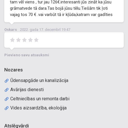
tam vēl viens , tur jau 126€.interesanti jūs zināt ka jūsu
grāmatvede tā dara.Tas bojā jūsu tēlu.Tiešām tik ļoti
vajag tos 70 € .vai varbūt tā ir kļūda,katram var gadīties
Oskars
2022. gada 17. decembrī 19:47
Pievieno savu atsauksmi
Nozares
Ūdensapgāde un kanalizācija
Avārijas dienesti
Celtniecības un remonta darbi
Vides aizsardzība, ekoloģija
Atslēgvārdi