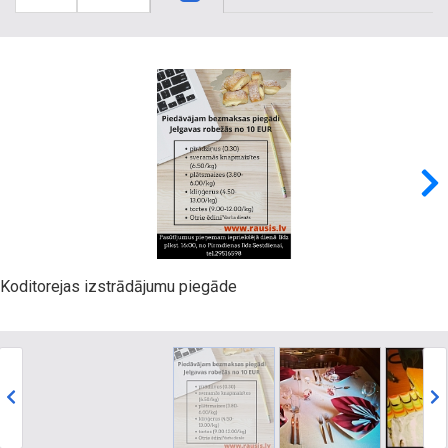
Koditorejas izstrādājumu piegāde