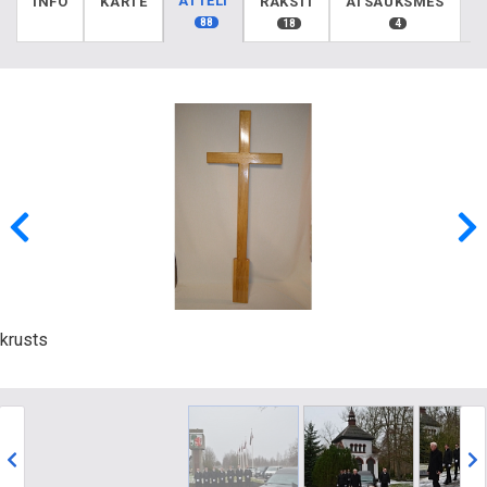
ATTĒLI
INFO
KARTE
RAKSTI
ATSAUKSMES
88
18
4
krusts