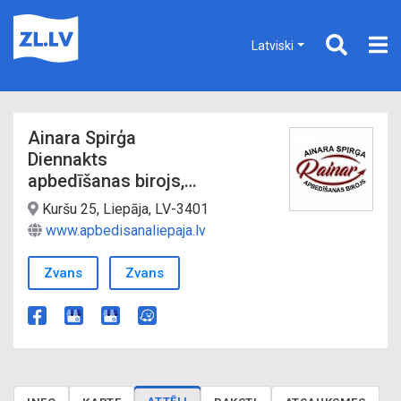
Latviski
Ainara Spirģa
Diennakts
apbedīšanas birojs,
SIA Rainar
Kuršu 25, Liepāja, LV-3401
www.apbedisanaliepaja.lv
Zvans
Zvans