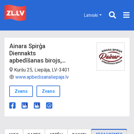
Latviski
Ainara Spirģa
Diennakts
apbedīšanas birojs,
SIA Rainar
Kuršu 25, Liepāja, LV-3401
www.apbedisanaliepaja.lv
Zvans
Zvans