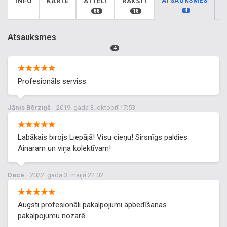
ATSAUKSMES
INFO
KARTE
ATTĒLI
RAKSTI
4
88
18
Atsauksmes
4
Profesionāls serviss
Jānis Bērziņš
2019. gada 3. oktobrī 17:53
Labākais birojs Liepājā! Visu cieņu! Sirsnīgs paldies
Ainaram un viņa kolektīvam!
Dace
2022. gada 3. maijā 22:02
Augsti profesionāli pakalpojumi apbedīšanas
pakalpojumu nozarē.