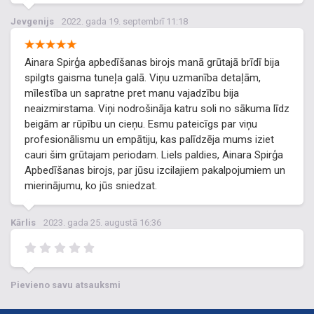
Jevgenijs
2022. gada 19. septembrī 11:18
Ainara Spirģa apbedīšanas birojs manā grūtajā brīdī bija
spilgts gaisma tuneļa galā. Viņu uzmanība detaļām,
mīlestība un sapratne pret manu vajadzību bija
neaizmirstama. Viņi nodrošināja katru soli no sākuma līdz
beigām ar rūpību un cieņu. Esmu pateicīgs par viņu
profesionālismu un empātiju, kas palīdzēja mums iziet
cauri šim grūtajam periodam. Liels paldies, Ainara Spirģa
Apbedīšanas birojs, par jūsu izcilajiem pakalpojumiem un
mierinājumu, ko jūs sniedzat.
Kārlis
2023. gada 25. augustā 16:36
Pievieno savu atsauksmi