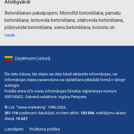
Atslēgvārdi
Betonēšanas pakalpojumi, Monolītā betonēšana, pamatu
betonēšana, lentveida betonēšana, stabveida betonēšana,
plātņveida betonēšana, sienu betonēšana, kolonnu un
pārsegumu betonēšana, eksponējamā betona konstrukcijas,
Vairāk...
baseinu betonēšana, kāpņu betonēšana, betona grīdas,
pamatņu sagatavošanas darbi, hidroizolācija, siltināšana,
armēšanas darbi, armēšana, metināšanas darbi, celtniecība,
Uzņēmumi Lietuvā
būvniecība, Latvijā
Šīs datu bāzes, tās daļas vai datu bāzē iekļautās informācijas, vai
informācijas daļas pavairošana vai izplatīšana jebkādā formā ir stingri
aizliegta.
Portāla www.zl.lv masu informācijas līdzekļa reģistrācijas numurs:
000740422. Galvenā redaktore: Ingūna Pempere.
© Ltd. "heise marketing" 1996-2026.
251 116
uzņēmumi datubāzē, no tiem aktīvi:
102 594
, meklējumu skaits
dienā:
10 627
Lietotājiem
Privātuma politika