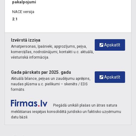
pakalpojumi
NACE versija
2.1
Izvērstā izziņa
Apskatīt
Amatpersonas, īpašnieki, apgrozījums, peļņa,
komercķīlas, nodrošinājumi, kontakti u.c. aktuālā,
vēsturiskā informācija.
Gada pārskats par 2025. gadu
Apskatīt
Aktuālā bilance, peļņas un zaudējumu aprēķins,
naudas plūsma u.c. pielikumi – skenēts / EDS
formāts.
Piegādā unikāli plašas un ātras satura
meklēšanas iespējas konsolidētā juridisko un faktisko uzņēmumu
datu bāzē.