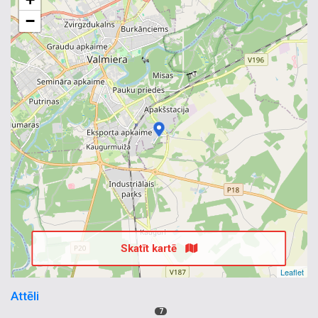
−
Skatīt kartē
Leaflet
Attēli
7