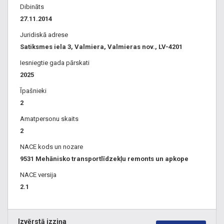
diennakts tehniskā palīdzība uz ceļa, Valmiera, Valmierā,
Dibināts
Valka, Valkā, Rūjiena, Rūjienā, Limbaži, Limbažos, Strenči,
27.11.2014
Strenčos, Smiltenē, Smiltene, Cēsis, Cēsīs. Ritošās daļas
Juridiskā adrese
remonts. Auto diagnostika, auto elektriķis Valmierā,
Satiksmes iela 3, Valmiera, Valmieras nov., LV-4201
Virsbūves remonts, virsbūvju, auto metināšana. Riepu
serviss, riepu remonts, maiņa, ziemas riepas Valmierā.
Iesniegtie gada pārskati
Motoru remonts Valmierā, Ātrumkārbu remonts Valmierā.
2025
Auto krāsošana Valmierā, Rem Sport, Autokrāni. autokrānu
Īpašnieki
pakalpojumi. Kravu pārvadājumi.
2
Amatpersonu skaits
2
NACE kods un nozare
9531 Mehānisko transportlīdzekļu remonts un apkope
NACE versija
2.1
Izvērstā izziņa