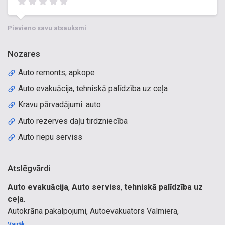
Pievieno savu atsauksmi
Nozares
Auto remonts, apkope
Auto evakuācija, tehniskā palīdzība uz ceļa
Kravu pārvadājumi: auto
Auto rezerves daļu tirdzniecība
Auto riepu serviss
Atslēgvārdi
Auto evakuācija
,
Auto serviss
,
tehniskā palīdzība uz
ceļa
.
Autokrāna pakalpojumi, Autoevakuators Valmiera,
autoevakuators ar manipulatoru, tehniskā palīdzība
Vairāk...