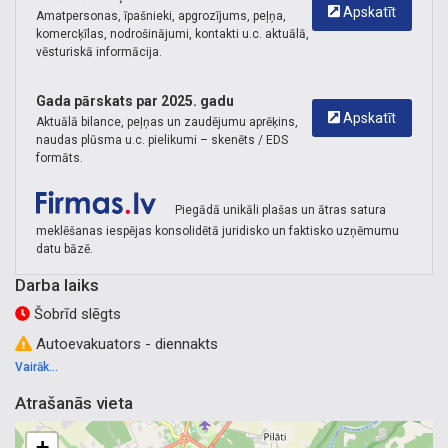
Apskatīt
Amatpersonas, īpašnieki, apgrozījums, peļņa,
komercķīlas, nodrošinājumi, kontakti u.c. aktuālā,
vēsturiskā informācija.
Gada pārskats par 2025. gadu
Apskatīt
Aktuālā bilance, peļņas un zaudējumu aprēķins,
naudas plūsma u.c. pielikumi – skenēts / EDS
formāts.
Piegādā unikāli plašas un ātras satura
meklēšanas iespējas konsolidētā juridisko un faktisko uzņēmumu
datu bāzē.
Darba laiks
Šobrīd slēgts
Autoevakuators - diennakts
Vairāk...
Atrašanās vieta
+