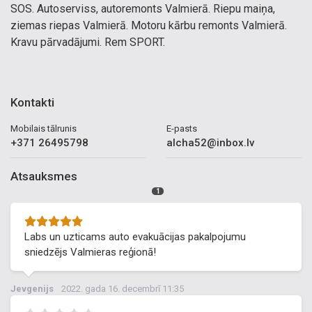
SOS. Autoserviss, autoremonts Valmierā. Riepu maiņa,
ziemas riepas Valmierā. Motoru kārbu remonts Valmierā.
Kravu pārvadājumi. Rem SPORT.
Kontakti
Mobilais tālrunis
E-pasts
+371 26495798
alcha52@inbox.lv
Atsauksmes
1
Labs un uzticams auto evakuācijas pakalpojumu
sniedzējs Valmieras reģionā!
Jevgenijs
2022. gada 16. decembrī 11:35