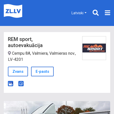
Latviski
REM sport,
autoevakuācija
Cempu 8A, Valmiera, Valmieras nov.,
LV-4201
Zvans
E-pasts