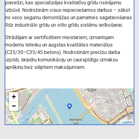
pieredzi, kas specializējas kvalitatīvu grīdu risinājumu
izbūvē. Nodrošinām visus nepieciešamos darbus – sākot
no veco segumu demontāžas un pamatnes sagatavošanas
līdz industriālo grīdu un silto grīdu sistēmu ierīkošanai.
Strādājam ar sertificētiem meistariem, izmantojam
modernu tehniku un augstas kvalitātes materiālus
(C25/30–C35/45 betons). Nodrošinām precīzu darba
izpildi, skaidru komunikāciju un caurspīdīgu izmaksu
aprēķinu bez slēptiem maksājumiem.
+
−
Leaflet