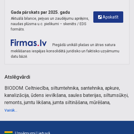
Gada pārskats par 2025. gadu
Apskatīt
Aktuālā bilance, peļņas un zaudējumu aprēķins,
naudas plūsma u.c. pielikumi – skenēts / EDS
formāts.
Piegādā unikāli plašas un ātras satura
meklēšanas iespējas konsolidētā juridisko un faktisko uzņēmumu
datu bāzē.
Atslēgvārdi
BIODOM. Celtniecība, siltumtehnika, santehnika, apkure,
kanalizācija, ūdens ievilkšana, saules baterijas, siltumsūkņi,
remonts, jumtu likšana, jumta siltināšana, mūrēšana,
betonēšana, bruģēšana, santehnikas realizācija, katlumāja,
Vairāk...
katlu tirdzniecība, saules kolektori, Viessmann, Rehau,
metināšana, kompleksā būvniecība, apdares darbi, pirts
būvniecība, sienas, grīdas, flīzēšana, krāsošana, gāzes
Uzņēmumi Lietuvā