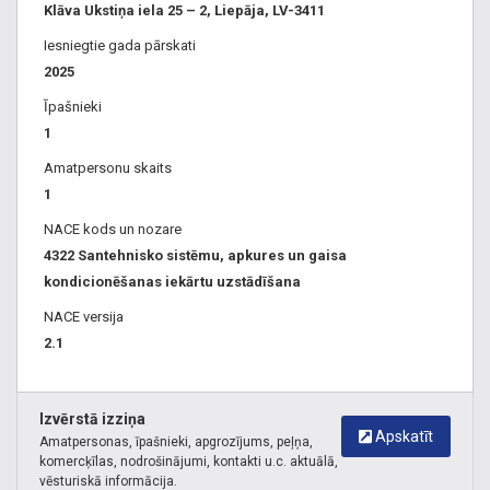
Klāva Ukstiņa iela 25 – 2, Liepāja, LV-3411
Iesniegtie gada pārskati
2025
Īpašnieki
1
Amatpersonu skaits
1
NACE kods un nozare
4322 Santehnisko sistēmu, apkures un gaisa
kondicionēšanas iekārtu uzstādīšana
NACE versija
2.1
Izvērstā izziņa
Apskatīt
Amatpersonas, īpašnieki, apgrozījums, peļņa,
komercķīlas, nodrošinājumi, kontakti u.c. aktuālā,
vēsturiskā informācija.