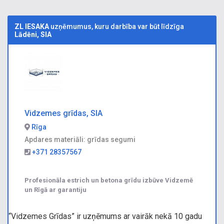
ZL IESAKA
uzņēmumus, kuru darbība var būt līdzīga
Lādēni, SIA
Vidzemes grīdas, SIA
Rīga
Apdares materiāli: grīdas segumi
+371 28357567
Profesionāla estrich un betona grīdu izbūve Vidzemē
un Rīgā ar garantiju
“Vidzemes Grīdas” ir uzņēmums ar vairāk nekā 10 gadu