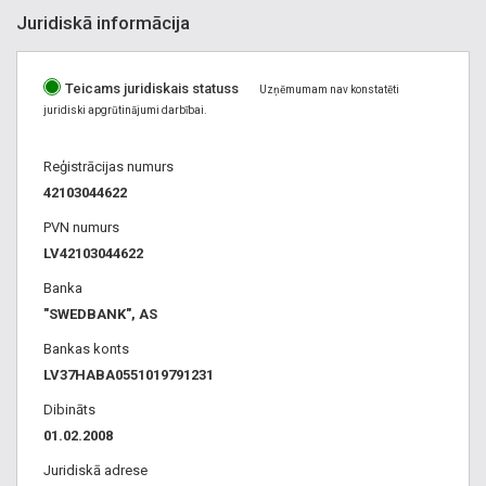
Juridiskā informācija
Teicams juridiskais statuss
Uzņēmumam nav konstatēti
juridiski apgrūtinājumi darbībai.
Reģistrācijas numurs
42103044622
PVN numurs
LV42103044622
Banka
"SWEDBANK", AS
Bankas konts
LV37HABA0551019791231
Dibināts
01.02.2008
Juridiskā adrese