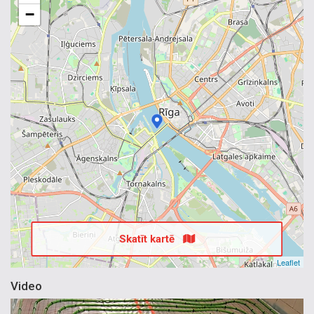
−
Skatīt kartē
Leaflet
Video