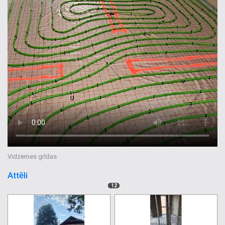
Vidzemes grīdas
Attēli
12