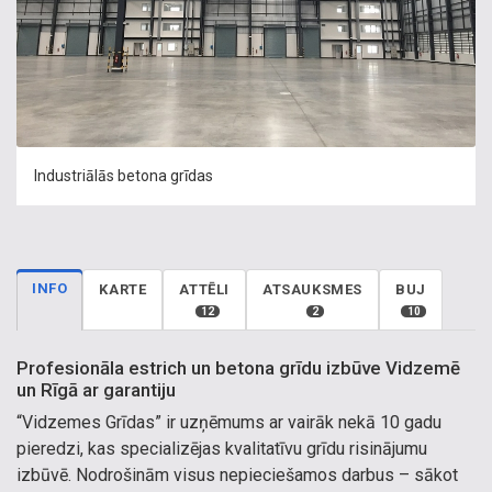
Industriālās betona grīdas
INFO
KARTE
ATTĒLI
ATSAUKSMES
BUJ
12
2
10
Profesionāla estrich un betona grīdu izbūve Vidzemē
un Rīgā ar garantiju
“Vidzemes Grīdas” ir uzņēmums ar vairāk nekā 10 gadu
pieredzi, kas specializējas kvalitatīvu grīdu risinājumu
izbūvē. Nodrošinām visus nepieciešamos darbus – sākot