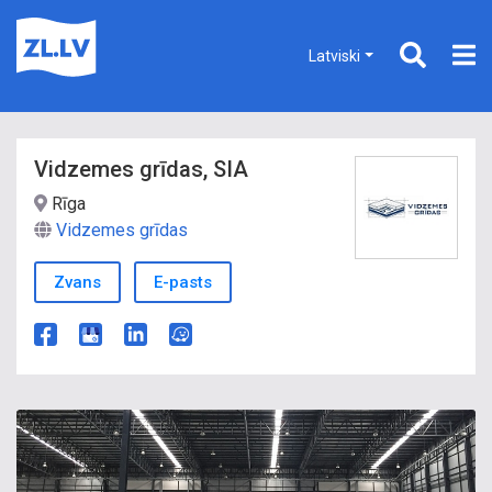
Latviski
Vidzemes grīdas, SIA
Rīga
Vidzemes grīdas
Zvans
E-pasts