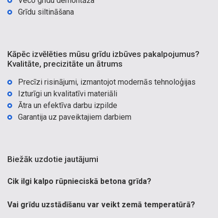
Veco grīdu demontāža
Grīdu siltināšana
Kāpēc izvēlēties mūsu grīdu izbūves pakalpojumus?
Kvalitāte, precizitāte un ātrums
Precīzi risinājumi, izmantojot modernās tehnoloģijas
Izturīgi un kvalitatīvi materiāli
Ātra un efektīva darbu izpilde
Garantija uz paveiktajiem darbiem
Biežāk uzdotie jautājumi
Cik ilgi kalpo rūpnieciskā betona grīda?
Vai grīdu uzstādīšanu var veikt zemā temperatūrā?