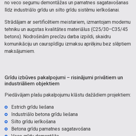
no veco segumu demontāžas un pamatnes sagatavošanas
līdz industriālo grīdu un silto grīdu sistēmu ierīkošanai.
Strādājam ar sertificētiem meistariem, izmantojam modernu
tehniku un augstas kvalitātes materiālus (C25/30–C35/45
betons). Nodrošinām precīzu darba izpildi, skaidru
komunikāciju un caurspīdīgu izmaksu aprēķinu bez slēptiem
maksājumiem.
Grīdu izbūves pakalpojumi – risinājumi privātiem un
industriāliem objektiem
Piedāvājam plašu pakalpojumu klāstu dažādiem projektiem:
Estrich grīdu liešana
Industriālo betona grīdu liešana
Silto grīdu ierīkošana
Betona grīdu pamatnes sagatavošana