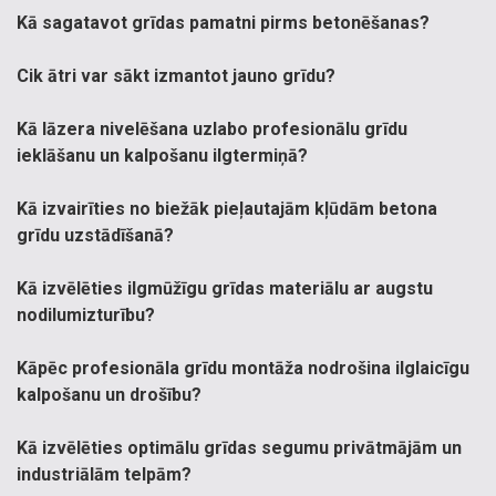
Kā sagatavot grīdas pamatni pirms betonēšanas?
Cik ātri var sākt izmantot jauno grīdu?
Kā lāzera nivelēšana uzlabo profesionālu grīdu
ieklāšanu un kalpošanu ilgtermiņā?
Kā izvairīties no biežāk pieļautajām kļūdām betona
grīdu uzstādīšanā?
Kā izvēlēties ilgmūžīgu grīdas materiālu ar augstu
nodilumizturību?
Kāpēc profesionāla grīdu montāža nodrošina ilglaicīgu
kalpošanu un drošību?
Kā izvēlēties optimālu grīdas segumu privātmājām un
industriālām telpām?