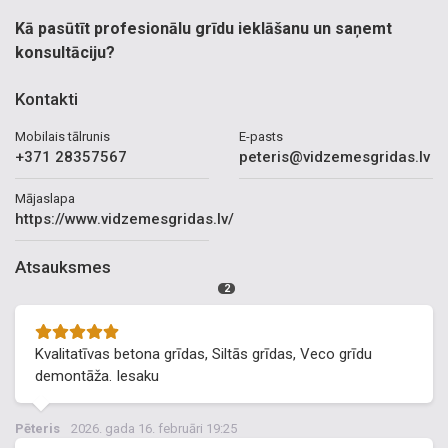
Kā pasūtīt profesionālu grīdu ieklāšanu un saņemt
konsultāciju?
Kontakti
Mobilais tālrunis
E-pasts
+371 28357567
peteris@vidzemesgridas.lv
Mājaslapa
https://www.vidzemesgridas.lv/
Atsauksmes
2
Kvalitatīvas betona grīdas, Siltās grīdas, Veco grīdu
demontāža. Iesaku
Pēteris
2026. gada 16. februāri 19:25