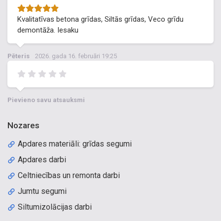
Kvalitatīvas betona grīdas, Siltās grīdas, Veco grīdu
demontāža. Iesaku
Pēteris
2026. gada 16. februāri 19:25
Pievieno savu atsauksmi
Nozares
Apdares materiāli: grīdas segumi
Apdares darbi
Celtniecības un remonta darbi
Jumtu segumi
Siltumizolācijas darbi