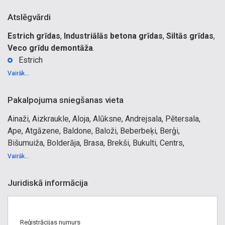
Atslēgvārdi
Estrich grīdas
,
Industriālās betona grīdas
,
Siltās grīdas
,
Veco grīdu demontāža
.
Estrich
Estrich grīdu liešana
Vairāk...
Estrich grīdas Vidzemē
Estrich grīdas Rīgā
Pakalpojuma sniegšanas vieta
Betona grīdas
Ainaži, Aizkraukle, Aloja, Alūksne, Andrejsala, Pētersala,
Betona grīdu liešana
Ape, Atgāzene, Baldone, Baloži, Beberbeķi, Berģi,
Betona grīdu liešana Vidzemē
Bišumuiža, Bolderāja, Brasa, Brekši, Bukulti, Centrs,
Betona grīdu liešana Rīgā
Cesvaine, Cēsis, Daugavgrīva, Dreiliņi, Dzirciems,
Industriālā betona grīdu liešana
Vairāk...
Dārzciems, Dārziņi, Grīziņkalns, Gulbene, Ikšķile, Imanta,
Industriālās betona grīdas
Iļģuciems, Jaunciems, Jaunjelgava, Jugla, Jūrmala, Kleisti,
Pilna cikla betona grīdu liešana
Juridiskā informācija
Kundziņsala, Lidosta, Lielvārde, Limbaži, Lubāna,
Betona grīdas no A līdz Z
Lucavsala, Līgatne, Madona, Mangaļsala, Maskavas
Betona grīdu izbūve
forštate, Mazsalaca, Mežaparks, Mežciems, Mīlgrāvis,
Betona grīdu betonēšana
Reģistrācijas numurs