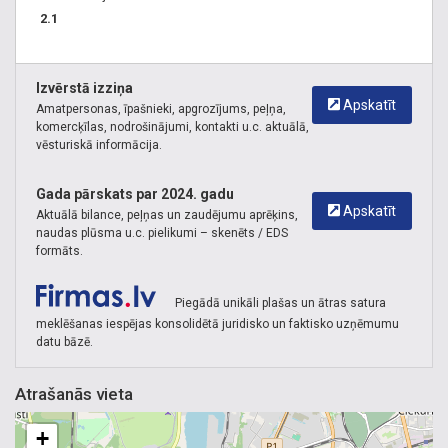
Profesionāla grīdu liešana
2.1
Sertificēti grīdu meistari
Grīdu liešanas pakalpojumi Vidzemē
Grīdu liešanas pakalpojumi Rīgā
Izvērstā izziņa
Apskatīt
Amatpersonas, īpašnieki, apgrozījums, peļņa,
komercķīlas, nodrošinājumi, kontakti u.c. aktuālā,
vēsturiskā informācija.
Gada pārskats par 2024. gadu
Apskatīt
Aktuālā bilance, peļņas un zaudējumu aprēķins,
naudas plūsma u.c. pielikumi – skenēts / EDS
formāts.
Piegādā unikāli plašas un ātras satura
meklēšanas iespējas konsolidētā juridisko un faktisko uzņēmumu
datu bāzē.
Atrašanās vieta
+