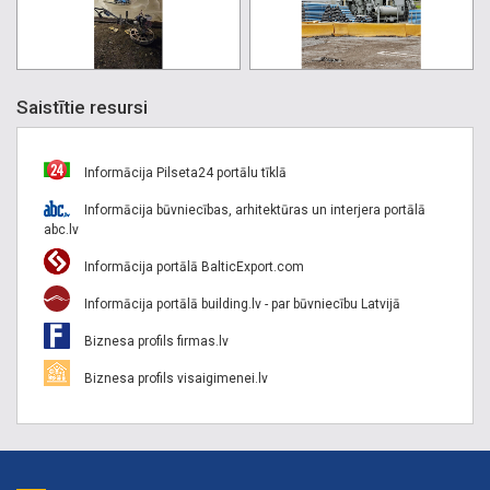
Saistītie resursi
Informācija Pilseta24 portālu tīklā
Informācija būvniecības, arhitektūras un interjera portālā
abc.lv
Informācija portālā BalticExport.com
Informācija portālā building.lv - par būvniecību Latvijā
Biznesa profils firmas.lv
Biznesa profils visaigimenei.lv