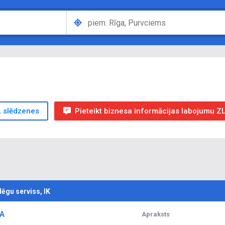
, slēdzenes
Pieteikt biznesa informācijas labojumu Z
lēgu serviss, IK
NA
Apraksts