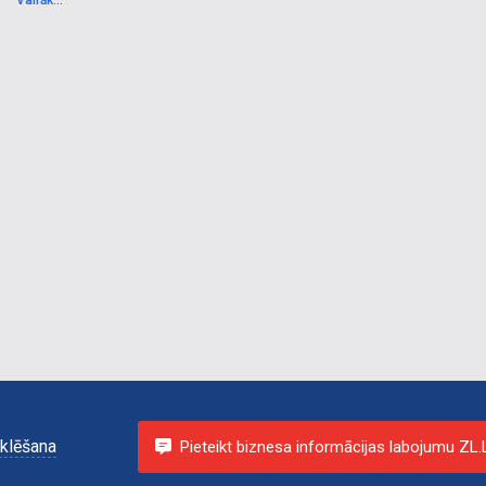
Vairāk...
uzstādīšana, metāladurvis, ielikšana, iestiklošana,
uzstādīšana, logu remonts, kauguri.
klēšana
Pieteikt biznesa informācijas labojumu ZL.