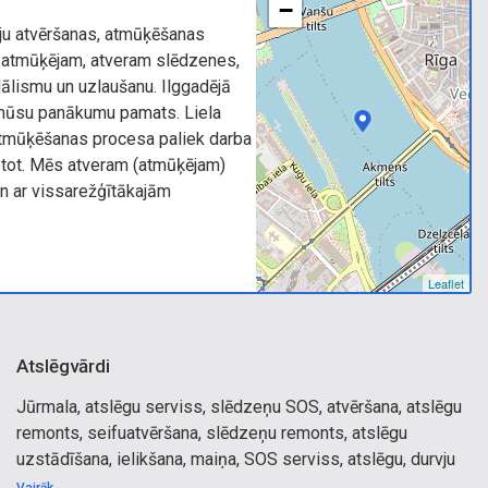
−
ju atvēršanas, atmūķēšanas
 atmūķējam, atveram slēdzenes,
ālismu un uzlaušanu. Ilggadējā
r mūsu panākumu pamats. Liela
tmūķēšanas procesa paliek darba
lietot. Mēs atveram (atmūķējam)
an ar vissarežģītākajām
Leaflet
Atslēgvārdi
Jūrmala, atslēgu serviss, slēdzeņu SOS, atvēršana, atslēgu
remonts, seifuatvēršana, slēdzeņu remonts, atslēgu
uzstādīšana, ielikšana, maiņa, SOS serviss, atslēgu, durvju
atvēršana, logi, durvis, alumīnija logi, PVC logi, durvju logu