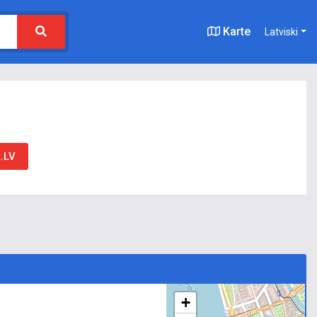
Karte
Latviski
L.LV
+