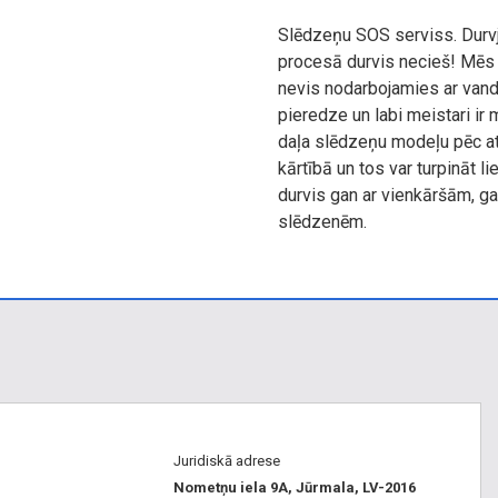
Slēdzeņu SOS serviss. Durv
procesā durvis necieš! Mēs
nevis nodarbojamies ar vand
pieredze un labi meistari i
daļa slēdzeņu modeļu pēc a
kārtībā un tos var turpināt 
durvis gan ar vienkāršām, g
slēdzenēm.
Juridiskā adrese
Nometņu iela 9A, Jūrmala, LV-2016