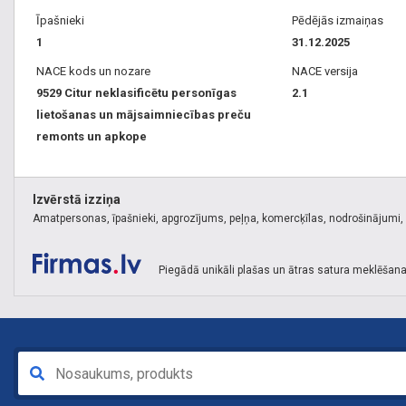
Īpašnieki
Pēdējās izmaiņas
1
31.12.2025
NACE kods un nozare
NACE versija
9529 Citur neklasificētu personīgas
2.1
lietošanas un mājsaimniecības preču
remonts un apkope
Izvērstā izziņa
Amatpersonas, īpašnieki, apgrozījums, peļņa, komercķīlas, nodrošinājumi, k
Piegādā unikāli plašas un ātras satura meklēšana