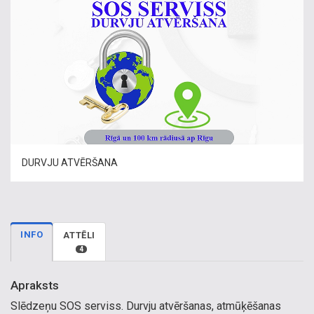
DURVJU ATVĒRŠANA
INFO
ATTĒLI
4
Apraksts
Slēdzeņu SOS serviss. Durvju atvēršanas, atmūķēšanas