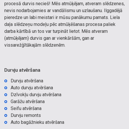
procesā durvis necieš! Mēs atmūķējam, atveram slēdzenes,
nevis nodarbojamies ar vandālismu un uzlaušanu. Ilggadējā
pieredze un labi meistari ir mūsu panākumu pamats. Liela
daļa slēdzeņu modeļu pēc atmūķēšanas procesa paliek
darba kārtībā un tos var turpināt lietot. Mēs atveram
(atmūķējam) durvis gan ar vienkāršām, gan ar
vissarežģītākajām slēdzenēm.
Durvju atvēršana
Durvju atvēršana
Auto durvju atvēršana
Dzīvokļu durvju atvēršana
Garāžu atvēršana
Seifu atvēršana
Durvju remonts
Auto bagāžnieku atvēršana