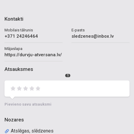
Kontakti
Mobilais tālrunis
E-pasts
+371 24246464
sledzenes@inbox.lv
Mājaslapa
https://durvju-atversana.lv/
Atsauksmes
1
Pievieno savu atsauksmi
Nozares
Atslēgas, slēdzenes