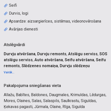
Seifi
Durvis, logi
Apsardze: aizsargierīces, sistēmas, videonovērošana
Avārijas dienesti
Atslēgvārdi
Durvju atvēršana
,
Durvju remonts
,
Atslēgu serviss
,
SOS
atslēgu serviss
,
Auto atvēršana
,
Seifu atvēršana
,
Seifu
remonts
,
Slēdzenes nomaiņa
,
Durvju slēdzeņu
remonts
,
Metāla durvju slēdzenes nomaiņa
,
Durvju
Vairāk...
atmūķēšana
,
Nevar atslēgt durvis
,
Durvju atvēršana
Rīga
,
Durvju atmūķēšana
.
Pakalpojuma sniegšanas vieta
Durvju atvēršanas, diennakts SOS serviss. Ātra, seifu,
Allažu, Babītes, Baldones, Daugmales, Krimuldas, Lēdurgas,
metāla, dzelzs durvju, auto bagāžnieku, garāžu, vārtu,
Mores, Olaines, Salas, Salaspils, Saulkrastu, Siguldas,
dzīvoklim, privātmājai, jebkuras durvis, atvērs, atmūķēs
Ķekavas pagasti, Jūrmala, Olaine, Rīga, Sigulda
salabos, saremontēs, saudzīga. Seifi, atslēgas, atslēgu,