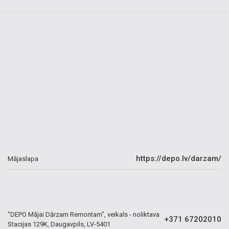
https://depo.lv/darzam/
Mājaslapa
"DEPO Mājai Dārzam Remontam", veikals - noliktava
+371 67202010
Stacijas 129K, Daugavpils, LV-5401