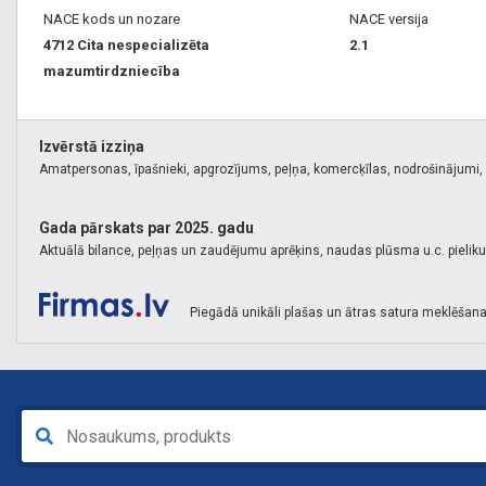
NACE kods un nozare
NACE versija
4712 Cita nespecializēta
2.1
mazumtirdzniecība
Izvērstā izziņa
Amatpersonas, īpašnieki, apgrozījums, peļņa, komercķīlas, nodrošinājumi, k
Gada pārskats par 2025. gadu
Aktuālā bilance, peļņas un zaudējumu aprēķins, naudas plūsma u.c. pielik
Piegādā unikāli plašas un ātras satura meklēšana