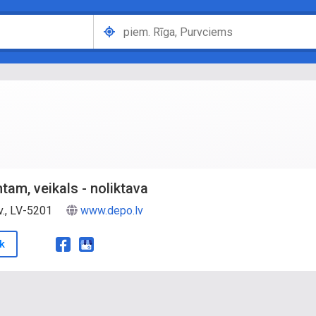
m, veikals - noliktava
v., LV-5201
www.depo.lv
k