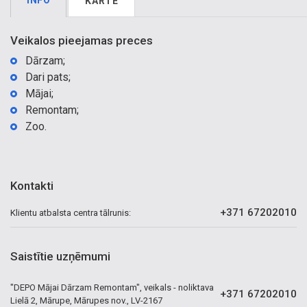
INFO
KARTE
Veikalos pieejamas preces
Dārzam;
Dari pats;
Mājai;
Remontam;
Zoo.
Kontakti
+371 67202010
Klientu atbalsta centra tālrunis:
Saistītie uzņēmumi
"DEPO Mājai Dārzam Remontam", veikals - noliktava
+371 67202010
Lielā 2, Mārupe, Mārupes nov., LV-2167