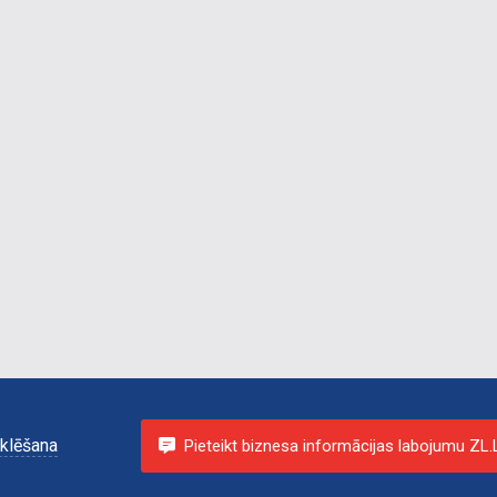
klēšana
Pieteikt biznesa informācijas labojumu ZL.