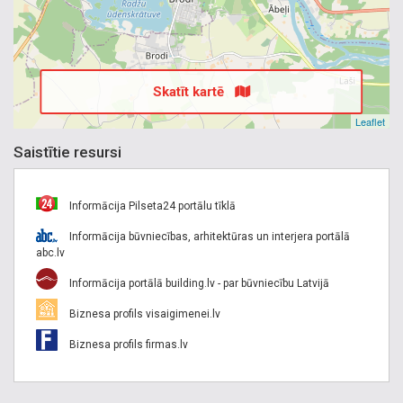
Skatīt kartē
Leaflet
Saistītie resursi
Informācija Pilseta24 portālu tīklā
Informācija būvniecības, arhitektūras un interjera portālā
abc.lv
Informācija portālā building.lv - par būvniecību Latvijā
Biznesa profils visaigimenei.lv
Biznesa profils firmas.lv