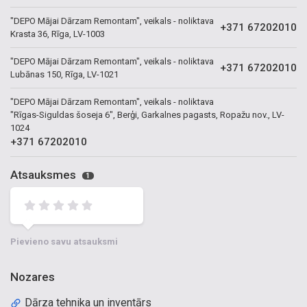
"DEPO Mājai Dārzam Remontam", veikals - noliktava
+371 67202010
Krasta 36, Rīga, LV-1003
"DEPO Mājai Dārzam Remontam", veikals - noliktava
+371 67202010
Lubānas 150, Rīga, LV-1021
"DEPO Mājai Dārzam Remontam", veikals - noliktava
"Rīgas-Siguldas šoseja 6", Berģi, Garkalnes pagasts, Ropažu nov., LV-
1024
+371 67202010
Atsauksmes
1
Pievieno savu atsauksmi
Nozares
Dārza tehnika un inventārs