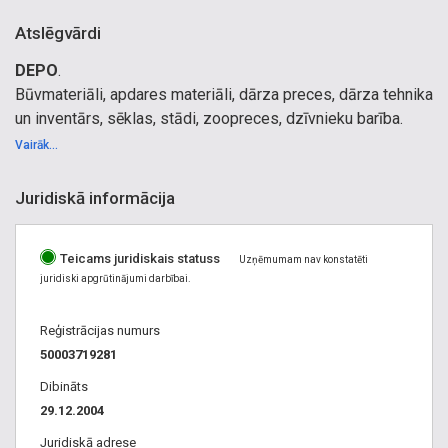
Atslēgvārdi
DEPO
.
Būvmateriāli, apdares materiāli, dārza preces, dārza tehnika
un inventārs, sēklas, stādi, zoopreces, dzīvnieku barība.
Dārzam:
Vairāk...
Dārza tehnika, dārza instrumenti, traktori, motorzāģi, zāles
pļāvēji, žogi, sētas, bruģis, dārza lampas, telpaugi, puķes un
Juridiskā informācija
stādi, augsnes, mēslojumi, kūdra, puķu podi, kastes,
laistīšanas sistēmas, zālāji, puķu sēklas un sīpoli, dārza
Teicams juridiskais statuss
kamīni, dārza mēbeles, tūrisma preces, laivas, velosipēdi,
Uzņēmumam nav konstatēti
juridiski apgrūtinājumi darbībai.
rotaļlietas, spēles, baseini, floristikas piederumi, sveces,
auto.
Reģistrācijas numurs
Dari pats:
50003719281
Mēbeļu plāksnes, plaukti, plauktu sistēmas, bīdāmās durvju
sistēmas, mēbeļu furnitūra, vītņu kāpnes, bēniņu kāpnes,
Dibināts
mākslinieku piederumi, mākslinieku krāsas, molberti, otas.
29.12.2004
Mājai:
Juridiskā adrese