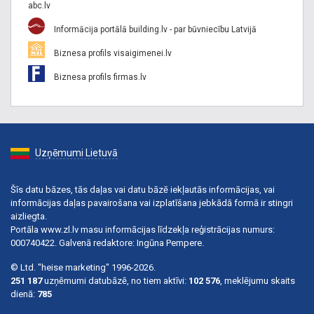
abc.lv
Informācija portālā building.lv - par būvniecību Latvijā
Biznesa profils visaigimenei.lv
Biznesa profils firmas.lv
Uzņēmumi Lietuvā
Šīs datu bāzes, tās daļas vai datu bāzē iekļautās informācijas, vai
informācijas daļas pavairošana vai izplatīšana jebkādā formā ir stingri
aizliegta.
Portāla www.zl.lv masu informācijas līdzekļa reģistrācijas numurs:
000740422. Galvenā redaktore: Ingūna Pempere.
© Ltd. "heise marketing" 1996-2026.
251 187
uzņēmumi datubāzē, no tiem aktīvi:
102 576
, meklējumu skaits
dienā:
785