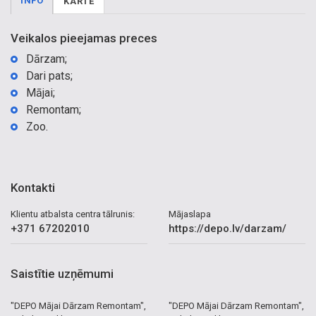
INFO
KARTE
Veikalos pieejamas preces
Dārzam;
Dari pats;
Mājai;
Remontam;
Zoo.
Kontakti
Klientu atbalsta centra tālrunis:
Mājaslapa
+371 67202010
https://depo.lv/darzam/
Saistītie uzņēmumi
"DEPO Mājai Dārzam Remontam",
"DEPO Mājai Dārzam Remontam",