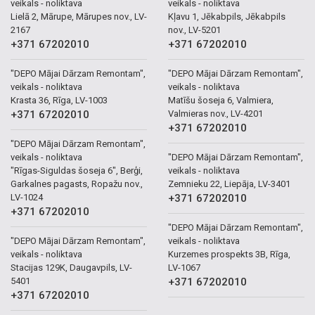
veikals - noliktava
veikals - noliktava
Lielā 2, Mārupe, Mārupes nov., LV-
Kļavu 1, Jēkabpils, Jēkabpils
2167
nov., LV-5201
+371 67202010
+371 67202010
"DEPO Mājai Dārzam Remontam",
"DEPO Mājai Dārzam Remontam",
veikals - noliktava
veikals - noliktava
Krasta 36, Rīga, LV-1003
Matīšu šoseja 6, Valmiera,
+371 67202010
Valmieras nov., LV-4201
+371 67202010
"DEPO Mājai Dārzam Remontam",
veikals - noliktava
"DEPO Mājai Dārzam Remontam",
"Rīgas-Siguldas šoseja 6", Berģi,
veikals - noliktava
Garkalnes pagasts, Ropažu nov.,
Zemnieku 22, Liepāja, LV-3401
LV-1024
+371 67202010
+371 67202010
"DEPO Mājai Dārzam Remontam",
"DEPO Mājai Dārzam Remontam",
veikals - noliktava
veikals - noliktava
Kurzemes prospekts 3B, Rīga,
Stacijas 129K, Daugavpils, LV-
LV-1067
5401
+371 67202010
+371 67202010