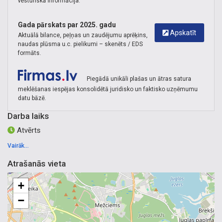
vēsturiskā informācija.
Gada pārskats par 2025. gadu
Apskatīt
Aktuālā bilance, peļņas un zaudējumu aprēķins,
naudas plūsma u.c. pielikumi – skenēts / EDS
formāts.
Piegādā unikāli plašas un ātras satura
meklēšanas iespējas konsolidētā juridisko un faktisko uzņēmumu
datu bāzē.
Darba laiks
Atvērts
Vairāk...
Atrašanās vieta
+
−