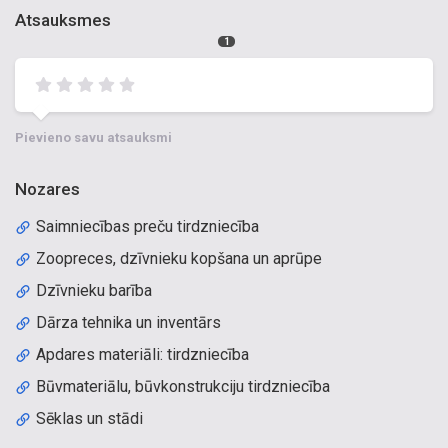
Atsauksmes
1
Pievieno savu atsauksmi
Nozares
Saimniecības preču tirdzniecība
Zoopreces, dzīvnieku kopšana un aprūpe
Dzīvnieku barība
Dārza tehnika un inventārs
Apdares materiāli: tirdzniecība
Būvmateriālu, būvkonstrukciju tirdzniecība
Sēklas un stādi