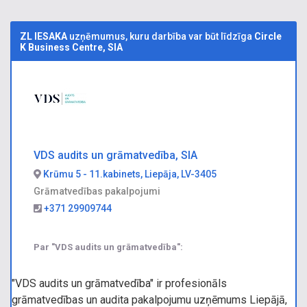
ZL IESAKA
uzņēmumus, kuru darbība var būt līdzīga
Circle
K Business Centre, SIA
VDS audits un grāmatvedība, SIA
Krūmu 5 - 11.kabinets, Liepāja, LV-3405
Grāmatvedības pakalpojumi
+371 29909744
Par "VDS audits un grāmatvedība":
"VDS audits un grāmatvedība" ir profesionāls
grāmatvedības un audita pakalpojumu uzņēmums Liepājā,