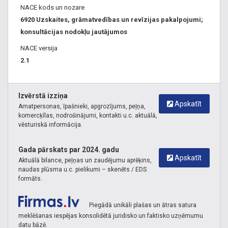
NACE kods un nozare
6920 Uzskaites, grāmatvedības un revīzijas pakalpojumi;
konsultācijas nodokļu jautājumos
NACE versija
2.1
Izvērstā izziņa
Apskatīt
Amatpersonas, īpašnieki, apgrozījums, peļņa,
komercķīlas, nodrošinājumi, kontakti u.c. aktuālā,
vēsturiskā informācija.
Gada pārskats par 2024. gadu
Apskatīt
Aktuālā bilance, peļņas un zaudējumu aprēķins,
naudas plūsma u.c. pielikumi – skenēts / EDS
formāts.
Piegādā unikāli plašas un ātras satura
meklēšanas iespējas konsolidētā juridisko un faktisko uzņēmumu
datu bāzē.