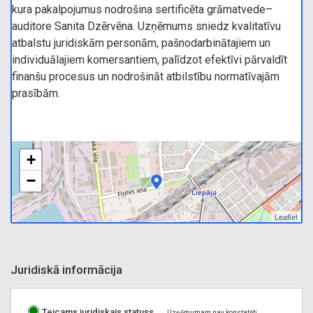
kura pakalpojumus nodrošina sertificēta grāmatvede–
auditore Sanita Dzērvēna. Uzņēmums sniedz kvalitatīvu
atbalstu juridiskām personām, pašnodarbinātajiem un
individuālajiem komersantiem, palīdzot efektīvi pārvaldīt
finanšu procesus un nodrošināt atbilstību normatīvajām
prasībām.
+
−
Leaflet
Juridiskā informācija
Teicams juridiskais statuss
Uzņēmumam nav konstatēti