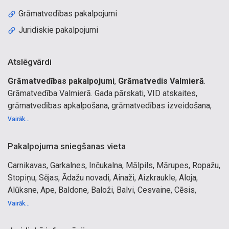
Grāmatvedības pakalpojumi
Juridiskie pakalpojumi
Atslēgvārdi
Grāmatvedības pakalpojumi
,
Grāmatvedis Valmierā
.
Grāmatvedība Valmierā. Gada pārskati, VID atskaites,
grāmatvedības apkalpošana, grāmatvedības izveidošana,
uzņēmumu reģistrācija, dibināšana. Nodokļu konsultācijas,
Vairāk...
personāla lietvedība, gada ienākumu deklarācijas fiziskām,
juridiskām personām. Finansiālās darbības analīze,
Pakalpojuma sniegšanas vieta
grāmatvedības datorprogrammas. Bilance, bilances.
Carnikavas, Garkalnes, Inčukalna, Mālpils, Mārupes, Ropažu,
Biznesa plāns, biznesa plāna sastādīšana. Uzņēmumu
Stopiņu, Sējas, Ādažu novadi, Ainaži, Aizkraukle, Aloja,
budžeta sastādīšana. Lietvedība. Grāmatvedības politika.
Alūksne, Ape, Baldone, Baloži, Balvi, Cesvaine, Cēsis,
Finanšu grāmatvedība. Konsultācijas pašnodarbinātajiem,
Gulbene, Ikšķile, Jaunjelgava, Jūrmala, Lielvārde, Limbaži,
IK, saimnieciskās darbības veicējiem, mikrouzņēmumiem.
Vairāk...
Lubāna, Līgatne, Madona, Mazsalaca, Ogre, Olaine,
Grāmatvedības pakalpojumi, konsultācijas, grāmatvedibas
Pļaviņas, Rīga, Rūjiena, Salacgrīva, Salaspils, Saulkrasti,
un juridiskie pakalpojumi, darba tiesības.