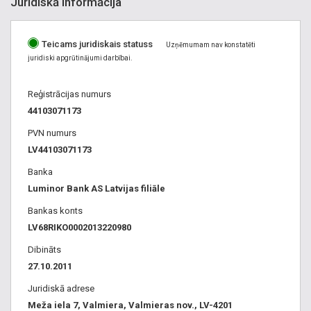
Juridiskā informācija
Seda, Sigulda, Smiltene, Staicele, Strenči, Valka, Valmiera,
Vangaži, Varakļāni, Viļaka, Ķegums, + vēl 193 pagastos
Teicams juridiskais statuss
Uzņēmumam nav konstatēti
juridiski apgrūtinājumi darbībai.
Reģistrācijas numurs
44103071173
PVN numurs
LV44103071173
Banka
Luminor Bank AS Latvijas filiāle
Bankas konts
LV68RIKO0002013220980
Dibināts
27.10.2011
Juridiskā adrese
Meža iela 7, Valmiera, Valmieras nov., LV-4201