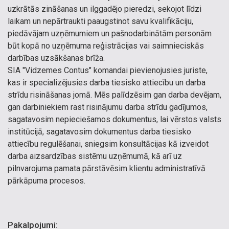
uzkrātās zināšanas un ilggadējo pieredzi, sekojot līdzi
laikam un nepārtraukti paaugstinot savu kvalifikāciju,
piedāvājam uzņēmumiem un pašnodarbinātām personām
būt kopā no uzņēmuma reģistrācijas vai saimnieciskās
darbības uzsākšanas brīža.
SIA "Vidzemes Contus" komandai pievienojusies juriste,
kas ir specializējusies darba tiesisko attiecību un darba
strīdu risināšanas jomā. Mēs palīdzēsim gan darba devējam,
gan darbiniekiem rast risinājumu darba strīdu gadījumos,
sagatavosim nepieciešamos dokumentus, lai vērstos valsts
institūcijā, sagatavosim dokumentus darba tiesisko
attiecību regulēšanai, sniegsim konsultācijas kā izveidot
darba aizsardzības sistēmu uzņēmumā, kā arī uz
pilnvarojuma pamata pārstāvēsim klientu administratīvā
pārkāpuma procesos.
Pakalpojumi: