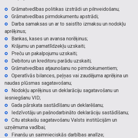
Grāmatvedības politikas izstrādi un pilnveidošanu;
Grāmatvedības pirmdokumentu apstrādi;
Darba samaksas un ar to saistīto izmaksu un nodokļu
aprēķinus;
Bankas, kases un avansa norēķinus;
Krājumu un pamatlīdzekļu uzskaiti;
Preču un pakalpojumu uzskaiti;
Debitoru un kreditoru parādu uzskaiti;
Grāmatvedības atjaunošanu no pirmdokumentiem;
Operatīvās bilances, peļņas vai zaudējuma aprēķina un
naudas plūsmas sagatavošanu;
Nodokļu aprēķinus un deklarāciju sagatavošanu un
iesniegšanu VID;
Gada pārskata sastādīšanu un deklarēšanu;
Iedzīvotāju un pašnodarbināto deklarāciju sastādīšanu;
Citu atskaišu sagatavošanu Valsts institūcijām un
uzņēmuma vadībai;
Finanšu un saimnieciskās darbības analīze;