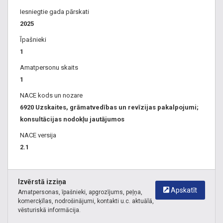
Iesniegtie gada pārskati
2025
Īpašnieki
1
Amatpersonu skaits
1
NACE kods un nozare
6920 Uzskaites, grāmatvedības un revīzijas pakalpojumi;
konsultācijas nodokļu jautājumos
NACE versija
2.1
Izvērstā izziņa
Apskatīt
Amatpersonas, īpašnieki, apgrozījums, peļņa,
komercķīlas, nodrošinājumi, kontakti u.c. aktuālā,
vēsturiskā informācija.