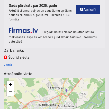
Gada pārskats par 2025. gadu
Apskatīt
Aktuālā bilance, peļņas un zaudējumu aprēķins,
naudas plūsma u.c. pielikumi – skenēts / EDS
formāts.
Piegādā unikāli plašas un ātras satura
meklēšanas iespējas konsolidētā juridisko un faktisko uzņēmumu
datu bāzē.
Darba laiks
Šobrīd slēgts
Vairāk...
Atrašanās vieta
+
−