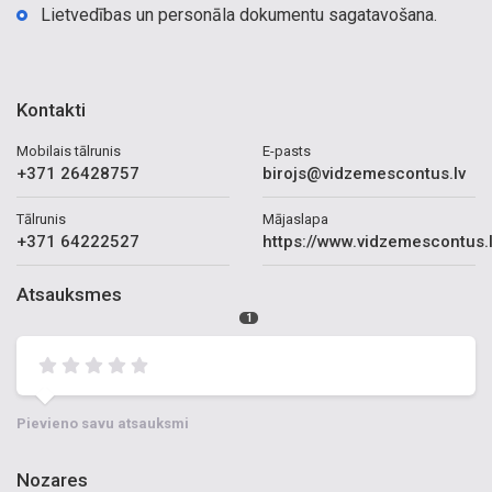
Lietvedības un personāla dokumentu sagatavošana.
Kontakti
Mobilais tālrunis
E-pasts
+371 26428757
birojs@vidzemescontus.lv
Tālrunis
Mājaslapa
+371 64222527
https://www.vidzemescontus.
Atsauksmes
1
Pievieno savu atsauksmi
Nozares