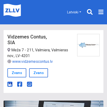
Latviski
Vidzemes Contus,
SIA
Meža 7 - 211, Valmiera, Valmieras
nov., LV-4201
www.vidzemescontus.lv
Zvans
Zvans