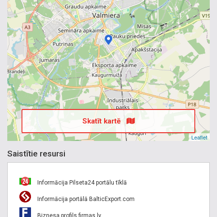
Skatīt kartē
Leaflet
Saistītie resursi
Informācija Pilseta24 portālu tīklā
Informācija portālā BalticExport.com
Biznesa profils firmas.lv