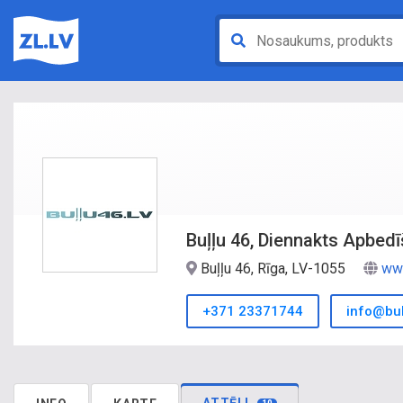
Buļļu 46, Diennakts Apbedī
Buļļu 46, Rīga, LV-1055
www
+371 23371744
info@bul