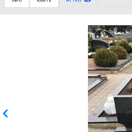
ATTĒLI
INFO
KARTE
10