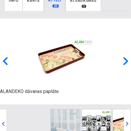
ATTĒLI
INFO
KARTE
ATSAUKSMES
23
1
ALANDEKO dāvanas paplāte