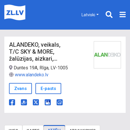
Latviski
ALANDEKO, veikals,
T/C SKY & MORE,
žalūzijas, aizkari,
markīzes
Duntes 19A, Rīga, LV-1005
www.alandeko.lv
Zvans
E-pasts