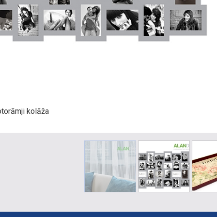
orāmji kolāža