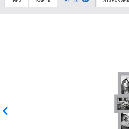
ATTĒLI
INFO
KARTE
ATSAUKSM
23