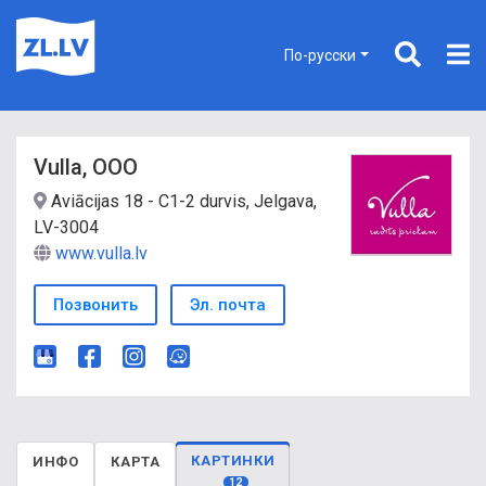
По-русски
Vulla, ООО
Aviācijas 18 - C1-2 durvis, Jelgava,
LV-3004
www.vulla.lv
Позвонить
Эл. почта
КАРТИНКИ
ИНФО
КАРТА
12