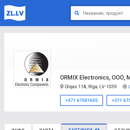
ORMIX Electronics, ООО,
Ūnijas 11A, Rīga, LV-1039
+371 67501655
+371 67