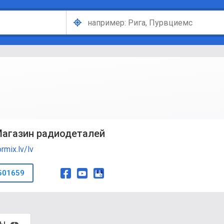
 Магазин радиодеталей
ormix.lv/lv
501659