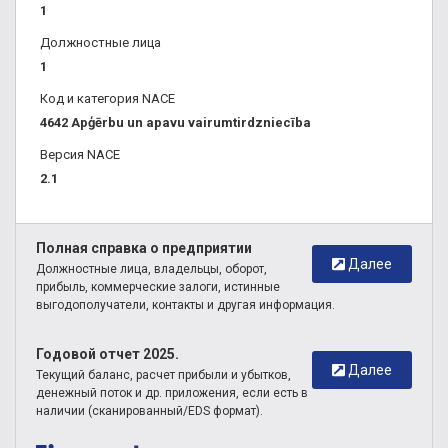
1
Должностные лица
1
Код и категория NACE
4642 Apģērbu un apavu vairumtirdzniecība
Версия NACE
2.1
Полная справка о предприятии
Далее
Должностные лица, владельцы, оборот,
прибыль, коммерческие залоги, истинные
выгодополучатели, контакты и другая информация.
Годовой отчет 2025.
Далее
Текущий баланс, расчет прибыли и убытков,
денежный поток и др. приложения, если есть в
наличии (сканированный/EDS формат).