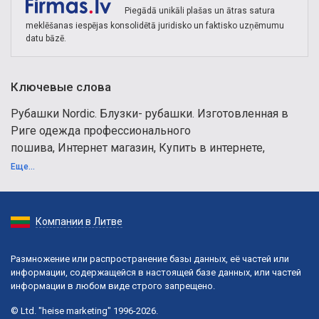
Piegādā unikāli plašas un ātras satura
meklēšanas iespējas konsolidētā juridisko un faktisko uzņēmumu
datu bāzē.
Ключевые слова
Рубашки Nordic. Блузки- рубашки. Изготовленная в
Риге одежда профессионального
пошива, Интернет магазин, Купить в интернете,
Интернет-магазины и э-коммерция,
Еще...
рабочие рубашки, рубашек, Футболки, Печать на
майках, пошив форменных
рубашек, производство галстуков, шитьё, печать на
Компании в Литве
галстуках, изготовление
кепок, шитьё, шапки, фуражки, кепки, трикотаж,
Размножение или распространение базы данных, её частей или
изготовление нижнего
информации, содержащейся в настоящей базе данных, или частей
белья, нижнем белье, поло, сувениры, подарки,
информации в любом виде строго запрещено.
джемперы, байков, байки,
© Ltd. "heise marketing" 1996-2026.
битловки, производство битловок, свитера, штанов,