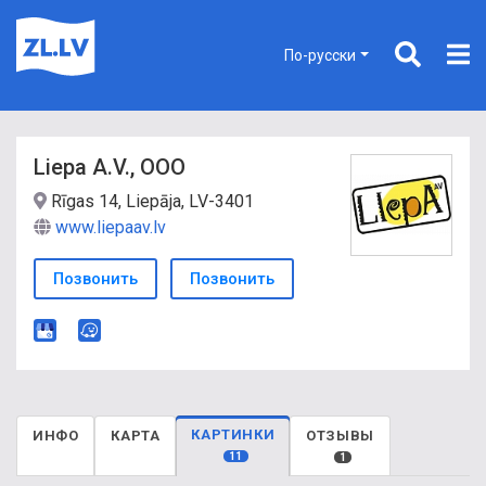
По-русски
Liepa A.V., ООО
Rīgas 14, Liepāja, LV-3401
www.liepaav.lv
Позвонить
Позвонить
КАРТИНКИ
ИНФО
КАРТА
ОТЗЫВЫ
11
1