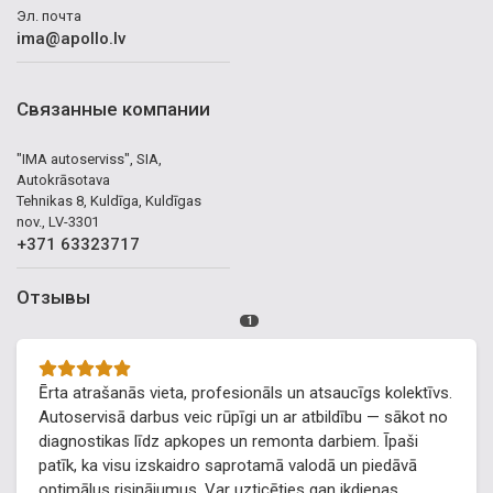
Эл. почта
ima@apollo.lv
Связанные компании
"IMA autoserviss", SIA,
Autokrāsotava
Tehnikas 8, Kuldīga, Kuldīgas
nov., LV-3301
+371 63323717
Отзывы
1
Ērta atrašanās vieta, profesionāls un atsaucīgs kolektīvs.
Autoservisā darbus veic rūpīgi un ar atbildību — sākot no
diagnostikas līdz apkopes un remonta darbiem. Īpaši
patīk, ka visu izskaidro saprotamā valodā un piedāvā
optimālus risinājumus. Var uzticēties gan ikdienas