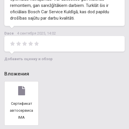
remontiem, gan sarežģītākiem darbiem. Turklāt šis ir
oficiālais Bosch Car Service Kuldīgā, kas dod papildu
drošības sajūtu par darbu kvalitāti.
Dace
4 сентября 2025, 14:02
Добавить оценку и обзор
Вложения
Сертификат
автосервиса
IMA