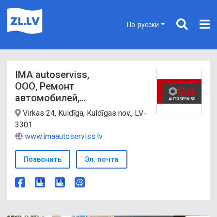
По-русски
IMA autoserviss,
ООО, Ремонт
автомобилей,
сервис в Кулдиге
Virkas 24, Kuldīga, Kuldīgas nov., LV-
3301
www.imaautoserviss.lv
Позвонить
Эл. почта