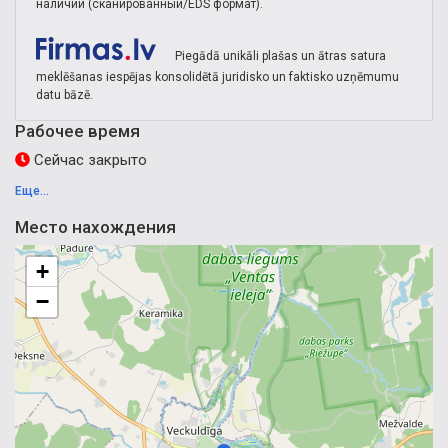
наличии (сканированный/EDS формат).
Piegādā unikāli plašas un ātras satura
meklēšanas iespējas konsolidētā juridisko un faktisko uzņēmumu
datu bāzē.
Рабочее время
Сейчас закрыто
Еще...
Место нахождения
+
−