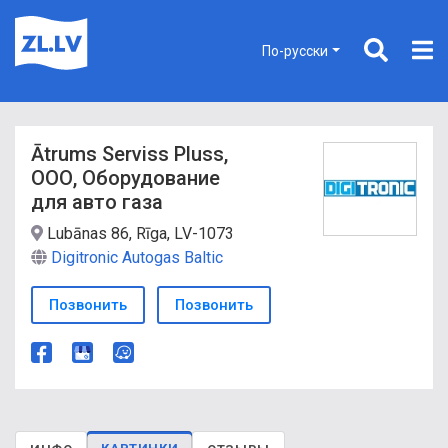
По-русски
Ātrums Serviss Pluss,
ООО, Оборудование
для авто газа
Lubānas 86, Rīga, LV-1073
Digitronic Autogas Baltic
Позвонить
Позвонить