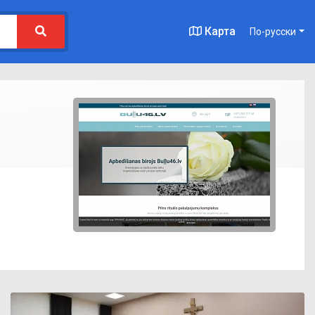
Карта
По-русски