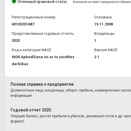
Отличный правовой статус
Valdemārpils, Valga, Valga un apkārtne, Valgas rajons, Valka, V
Компания не имеет юридического бремени
Vējzaķusala, Zasulauks, Ziepniekkalns, Zilupe, Zolitūde, Āgen
Šampēteris, Šmerlis, Šķirotava, + 412 другие волости
Регистрационный номер
Основана
40103201487
19.11.2008
Представленные годовые отчеты
Владельцы
2025
1
Код и категория NACE
Версия NACE
9630 Apbedīšana un ar to saistītas
2.1
darbības
Полная справка о предприятии
Должностные лица, владельцы, оборот, прибыль, коммерческие залоги
информация.
Годовой отчет 2025.
Текущий баланс, расчет прибыли и убытков, денежный поток и др. пр
формат).