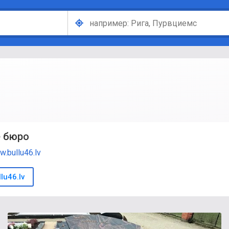
е бюро
.bullu46.lv
lu46.lv