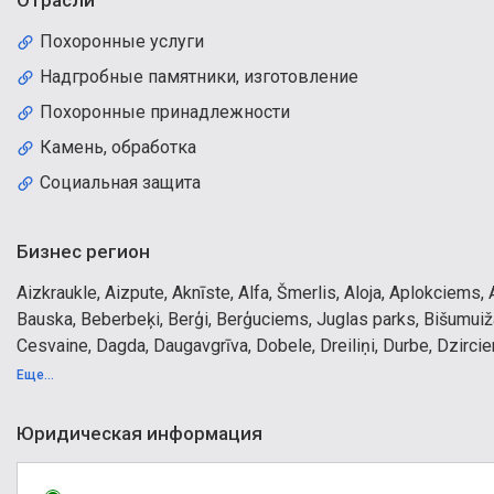
Отрасли
Похоронные услуги
Надгробные памятники, изготовление
Похоронные принадлежности
Камень, обработка
Социальная защита
Бизнес регион
Aizkraukle, Aizpute, Aknīste, Alfa, Šmerlis, Aloja, Aplokciems
Bauska, Beberbeķi, Berģi, Berģuciems, Juglas parks, Bišumuiža, 
Cesvaine, Dagda, Daugavgrīva, Dobele, Dreiliņi, Durbe, Dzirciem
Iļguciems, Dzirciems, Jaunciems, Jaunjelgava, Jaunmīlgrāvis, J
Еще...
Klīversala, Koknese, Krasta masīvs, Krāslava, Krēmeri, Kuldīga
Ludza, Lāčupe, Imanta, Madona, Mangaļsala, Mežaparks, Mūkusa
Юридическая информация
Piltene, Pleskodāle, Preiļi, Priekule, Purvciems, Pāvilosta, Pēt
Salacgrīva, Saldus, Sarkandaugava, Seda, Sigulda, Skrunda, Smil