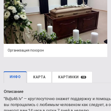
Организация похорон
ИНФО
КАРТА
КАРТИНКИ
10
Описание
"Buļļu46.lv" — круглосуточно окажет поддержку и помощ
вы попрощались с любимым человеком как следует, а о
помогут вам 24 часа в сутки 7 дней в неделю.