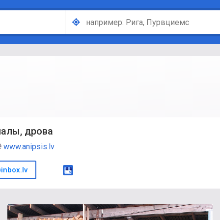
иалы, дрова
www.anipsis.lv
inbox.lv