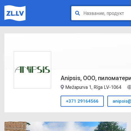
Anipsis, ООО, пиломатер
Mežapurva 1, Rīga LV-1064
+371 29164566
anipsis@