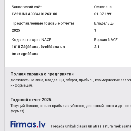
Банковский счёт
Основана
LV21UNLA0034101263100
01.07.1991
Представленные годовые отчеты
Владельцы
2025
1
Код и категория NACE
Версия NACE
1610 Zāģēšana, ēvelēšana un
2.1
impregnēšana
Полная справка о предприятии
Должностные лица, владельцы, оборот, прибыль, коммерческие залоги
информация.
Годовой отчет 2025.
Текущий баланс, расчет прибыли и убытков, денежный поток и др. пр
формат).
Piegādā unikāli plašas un ātras satura meklēšana