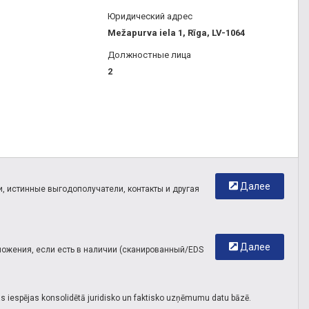
Юридический адрес
Mežapurva iela 1, Rīga, LV-1064
Должностные лица
2
Далее
, истинные выгодополучатели, контакты и другая
Далее
иложения, если есть в наличии (сканированный/EDS
s iespējas konsolidētā juridisko un faktisko uzņēmumu datu bāzē.