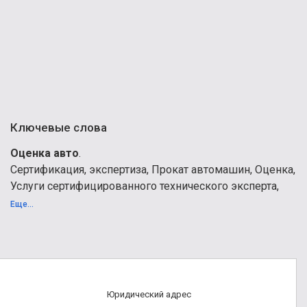
Ключевые слова
Оценка авто
.
Сертификация, экспертиза, Прокат автомашин, Оценка,
Услуги сертифицированного технического эксперта,
Оценка авто, Автомобильные оценщики,
Еще...
сертифицированный оценщик авто, Авто эксперты,
Оценка авто, Оценка автомобилей, Определение
ценности автомашин, Оценка автомобиля, Оценка
автомобиля, Оценка наследства, Оценка автомашин
Рига, Оценка автомашин Рижский район, Оценка
Юридический адрес
автомашин для судебных исполнителей, оценка