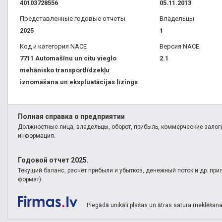
40103728556
05.11.2013
Представленные годовые отчеты
Владельцы
2025
1
Код и категория NACE
Версия NACE
7711 Automašīnu un citu vieglo
2.1
mehānisko transportlīdzekļu
iznomāšana un ekspluatācijas līzings
Полная справка о предприятии
Должностные лица, владельцы, оборот, прибыль, коммерческие залоги
информация.
Годовой отчет 2025.
Текущий баланс, расчет прибыли и убытков, денежный поток и др. пр
формат).
Piegādā unikāli plašas un ātras satura meklēšana