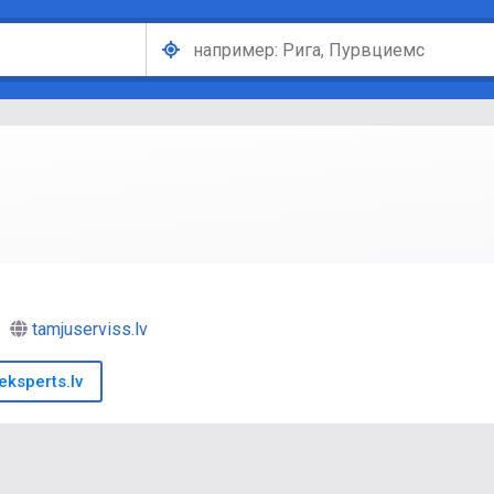
tamjuserviss.lv
ksperts.lv