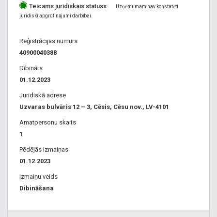
Teicams juridiskais statuss
Uzņēmumam nav konstatēti
juridiski apgrūtinājumi darbībai.
Reģistrācijas numurs
40900040388
Dibināts
01.12.2023
Juridiskā adrese
Uzvaras bulvāris 12 – 3, Cēsis, Cēsu nov., LV-4101
Amatpersonu skaits
1
Pēdējās izmaiņas
01.12.2023
Izmaiņu veids
Dibināšana