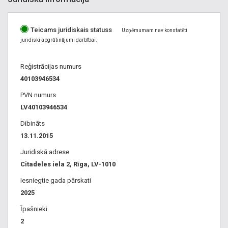
Teicams juridiskais statuss
Uzņēmumam nav konstatēti
juridiski apgrūtinājumi darbībai.
Reģistrācijas numurs
40103946534
PVN numurs
LV40103946534
Dibināts
13.11.2015
Juridiskā adrese
Citadeles iela 2, Rīga, LV-1010
Iesniegtie gada pārskati
2025
Īpašnieki
2