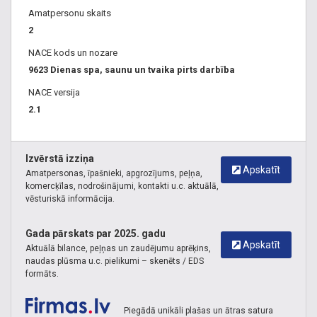
Amatpersonu skaits
2
NACE kods un nozare
9623 Dienas spa, saunu un tvaika pirts darbība
NACE versija
2.1
Izvērstā izziņa
Apskatīt
Amatpersonas, īpašnieki, apgrozījums, peļņa,
komercķīlas, nodrošinājumi, kontakti u.c. aktuālā,
vēsturiskā informācija.
Gada pārskats par 2025. gadu
Apskatīt
Aktuālā bilance, peļņas un zaudējumu aprēķins,
naudas plūsma u.c. pielikumi – skenēts / EDS
formāts.
Piegādā unikāli plašas un ātras satura