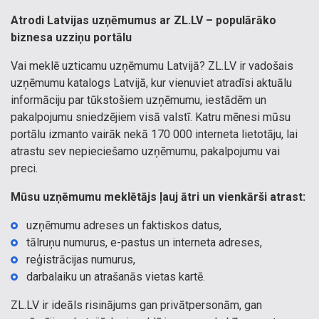
Atrodi Latvijas uzņēmumus ar ZL.LV – populārāko
biznesa uzziņu portālu
Vai meklē uzticamu uzņēmumu Latvijā? ZL.LV ir vadošais
uzņēmumu katalogs Latvijā, kur vienuviet atradīsi aktuālu
informāciju par tūkstošiem uzņēmumu, iestādēm un
pakalpojumu sniedzējiem visā valstī. Katru mēnesi mūsu
portālu izmanto vairāk nekā 170 000 interneta lietotāju, lai
atrastu sev nepieciešamo uzņēmumu, pakalpojumu vai
preci.
Mūsu uzņēmumu meklētājs ļauj ātri un vienkārši atrast:
uzņēmumu adreses un faktiskos datus,
tālruņu numurus, e-pastus un interneta adreses,
reģistrācijas numurus,
darbalaiku un atrašanās vietas kartē.
ZL.LV ir ideāls risinājums gan privātpersonām, gan