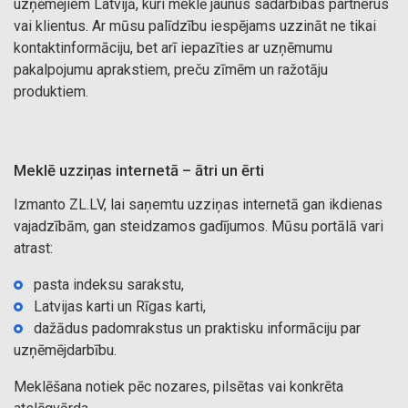
uzņēmējiem Latvijā, kuri meklē jaunus sadarbības partnerus
vai klientus. Ar mūsu palīdzību iespējams uzzināt ne tikai
kontaktinformāciju, bet arī iepazīties ar uzņēmumu
pakalpojumu aprakstiem, preču zīmēm un ražotāju
produktiem.
Meklē uzziņas internetā – ātri un ērti
Izmanto ZL.LV, lai saņemtu uzziņas internetā gan ikdienas
vajadzībām, gan steidzamos gadījumos. Mūsu portālā vari
atrast:
pasta indeksu sarakstu,
Latvijas karti un Rīgas karti,
dažādus padomrakstus un praktisku informāciju par
uzņēmējdarbību.
Meklēšana notiek pēc nozares, pilsētas vai konkrēta