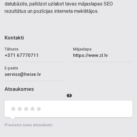
datubāzēs, palīdzot uzlabot tavas mājaslapas SEO
rezultātus un pozīcijas interneta meklētājos.
Kontakti
Tālrunis
Mājaslapa
+371 67770711
https://www.zl.lv
E-pasts
serviss@heise.lv
Atsauksmes
1
Pievieno savu atsauksmi