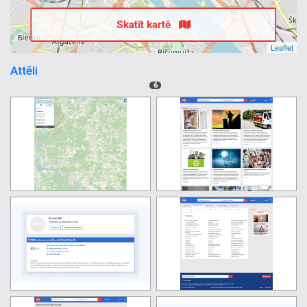
Skatīt kartē
Leaflet
Attēli
6