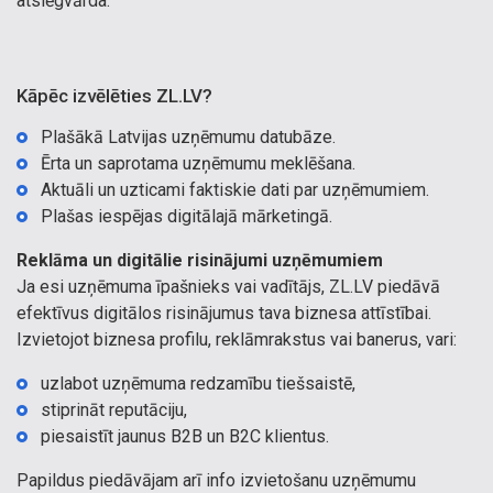
atslēgvārda.
Kāpēc izvēlēties ZL.LV?
Plašākā Latvijas uzņēmumu datubāze.
Ērta un saprotama uzņēmumu meklēšana.
Aktuāli un uzticami faktiskie dati par uzņēmumiem.
Plašas iespējas digitālajā mārketingā.
Reklāma un digitālie risinājumi uzņēmumiem
Ja esi uzņēmuma īpašnieks vai vadītājs, ZL.LV piedāvā
efektīvus digitālos risinājumus tava biznesa attīstībai.
Izvietojot biznesa profilu, reklāmrakstus vai banerus, vari:
uzlabot uzņēmuma redzamību tiešsaistē,
stiprināt reputāciju,
piesaistīt jaunus B2B un B2C klientus.
Papildus piedāvājam arī info izvietošanu uzņēmumu