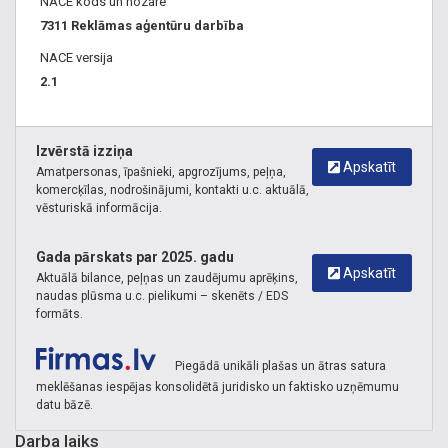
NACE kods un nozare
7311 Reklāmas aģentūru darbība
NACE versija
2.1
Izvērstā izziņa
Apskatīt
Amatpersonas, īpašnieki, apgrozījums, peļņa,
komercķīlas, nodrošinājumi, kontakti u.c. aktuālā,
vēsturiskā informācija.
Gada pārskats par 2025. gadu
Apskatīt
Aktuālā bilance, peļņas un zaudējumu aprēķins,
naudas plūsma u.c. pielikumi – skenēts / EDS
formāts.
Piegādā unikāli plašas un ātras satura
meklēšanas iespējas konsolidētā juridisko un faktisko uzņēmumu
datu bāzē.
Darba laiks