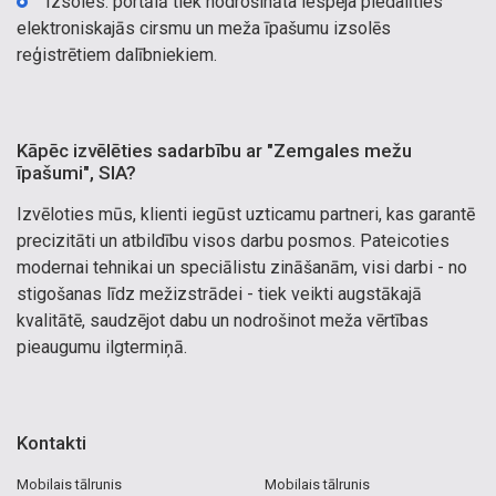
Izsoles: portālā tiek nodrošināta iespēja piedalīties
elektroniskajās cirsmu un meža īpašumu izsolēs
reģistrētiem dalībniekiem.
Kāpēc izvēlēties sadarbību ar "Zemgales mežu
īpašumi", SIA?
Izvēloties mūs, klienti iegūst uzticamu partneri, kas garantē
precizitāti un atbildību visos darbu posmos. Pateicoties
modernai tehnikai un speciālistu zināšanām, visi darbi - no
stigošanas līdz mežizstrādei - tiek veikti augstākajā
kvalitātē, saudzējot dabu un nodrošinot meža vērtības
pieaugumu ilgtermiņā.
Kontakti
Mobilais tālrunis
Mobilais tālrunis