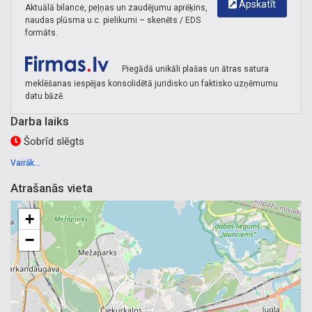
Apskatīt
Aktuālā bilance, peļņas un zaudējumu aprēķins,
naudas plūsma u.c. pielikumi – skenēts / EDS
formāts.
Piegādā unikāli plašas un ātras satura
meklēšanas iespējas konsolidētā juridisko un faktisko uzņēmumu
datu bāzē.
Darba laiks
Šobrīd slēgts
Vairāk...
Atrašanās vieta
+
−