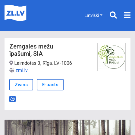
Latviski
Zemgales mežu
īpašumi, SIA
Laimdotas 3, Rīga, LV-1006
zmi.lv
Zvans
E-pasts