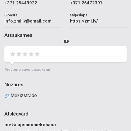
+371 25449922
+371 26472397
E-pasts
Mājaslapa
info.zmi.lv@gmail.com
https://zmi.lv/
Atsauksmes
1
Pievieno savu atsauksmi
Nozares
Mežizstrāde
Atslēgvārdi
meža apsaimniekošana
.