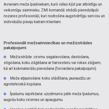
ikvienam meža īpašniekam, kurš vēlas kļūt par atbildīgu un
veiksmīgu saimnieku. ZMI komandā strādā pieredzējuši
nozares profesionāļi, kuri nodrošina augstvērtīgu servisu un
individuālu pieeju katram klientam.
Profesionāli mežsaimniecības un mežizstrādes
pakalpojumi
Mežizstrāde: cirsmu sagatavošana, dastošana,
stigošana, koku zāģēšana ar harvesteru vai rokas zāģiem,
kā arī kokmateriālu pievešana (forvardera pakalpojumi).
Meža atjaunošana: koku stādīšana, jaunaudžu un
agrotehniskā kopšana.
Īpašumu iepirkšana: uzņēmums pērk meža īpašumus,
augošu koku cirsmas un apaugumu.