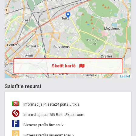
Skatīt kartē
Leaflet
Saistītie resursi
Informācija Pilseta24 portālu tīklā
Informācija portālā BalticExport.com
Biznesa profils firmas.lv
Biznesa profils visaigimenei.lv