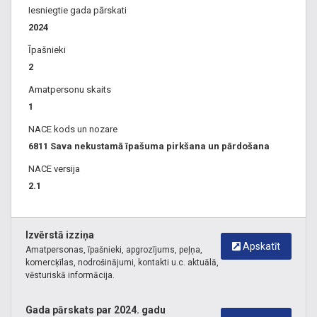
Iesniegtie gada pārskati
2024
Īpašnieki
2
Amatpersonu skaits
1
NACE kods un nozare
6811 Sava nekustamā īpašuma pirkšana un pārdošana
NACE versija
2.1
Izvērstā izziņa
Apskatīt
Amatpersonas, īpašnieki, apgrozījums, peļņa,
komercķīlas, nodrošinājumi, kontakti u.c. aktuālā,
vēsturiskā informācija.
Gada pārskats par 2024. gadu