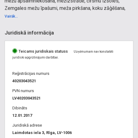
mežu apsaimniekošana, mežizstrāde, cirsmu izsoles,
Zemgales mežu īpašumi, meža pirkšana, koku zāģēšana,
jaunaudžu kopšana, meža atjaunošana, harvestera
Vairāk...
pakalpojumi, stigošana, dastošana
Juridiskā informācija
meža apsaimniekošana Teika
Teicams juridiskais statuss
Uzņēmumam nav konstatēti
juridiski apgrūtinājumi darbībai.
Reģistrācijas numurs
40203043521
PVN numurs
LV40203043521
Dibināts
12.01.2017
Juridiskā adrese
Laimdotas iela 3, Rīga, LV-1006