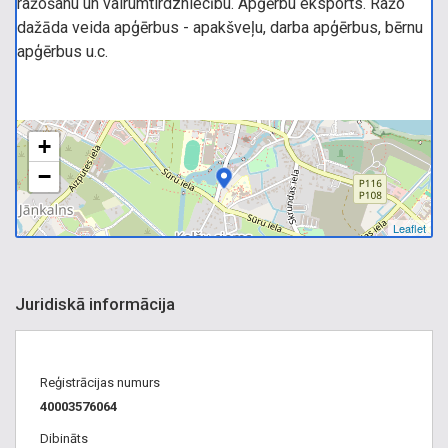
ražošanu un vairumtirdzniecību. Apģērbu eksports. Ražo
dažāda veida apģērbus - apakšveļu, darba apģērbus, bērnu
apģērbus u.c.
+
−
Leaflet
Juridiskā informācija
Reģistrācijas numurs
40003576064
Dibināts