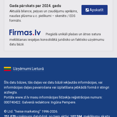
Gada pārskats par 2024. gadu
Apskatīt
Aktuālā bilance, peļņas un zaudējumu aprēķins,
naudas plūsma u.c. pielikumi – skenēts / EDS
formāts.
Piegādā unikāli plašas un ātras satura
meklēšanas iespējas konsolidētā juridisko un faktisko uzņēmumu
datu bāzē.
Uzņēmumi Lietuvā
Šīs datu bāzes, tās daļas vai datu bāzē iekļautās informācijas, vai
informācijas daļas pavairošana vai izplatīšana jebkādā formā ir stingri
aizliegta.
Portāla www.zl.lv masu informācijas līdzekļa reģistrācijas numurs:
000740422. Galvenā redaktore: Ingūna Pempere.
© Ltd. "heise marketing" 1996-2026.
251 070
uzņēmumi datubāzē, no tiem aktīvi:
102 594
, meklējumu skaits