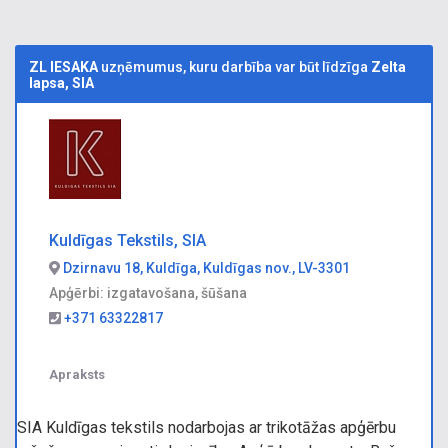
ZL IESAKA
uzņēmumus, kuru darbība var būt līdzīga
Zelta
lapsa, SIA
Kuldīgas Tekstils, SIA
Dzirnavu 18, Kuldīga, Kuldīgas nov., LV-3301
Apģērbi: izgatavošana, šūšana
+371 63322817
Apraksts
SIA Kuldīgas tekstils nodarbojas ar trikotāžas apģērbu