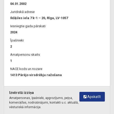
04.01.2002
Juridiskā adrese
Ikšķiles iela 7 k-1 – 20, Rīga, LV-1057
Iesniegtie gada pārskati
2024
Īpašnieki
2
Amatpersonu skaits
1
NACE kods un nozare
1413 Pārējo virsdrēbju ražošana
Izvērstā izziņa
Apskatīt
Amatpersonas, īpašnieki, apgrozījums, peļņa,
komercķīlas, nodrošinājumi, kontakti u.c. aktuālā,
vēsturiskā informācija.