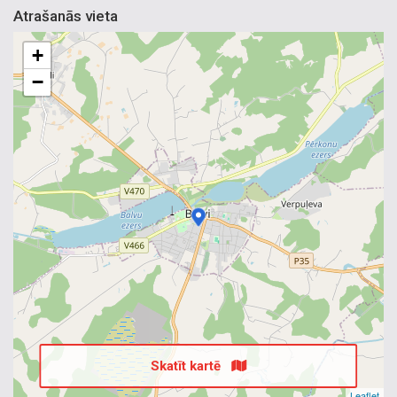
Atrašanās vieta
+
−
Skatīt kartē
Leaflet