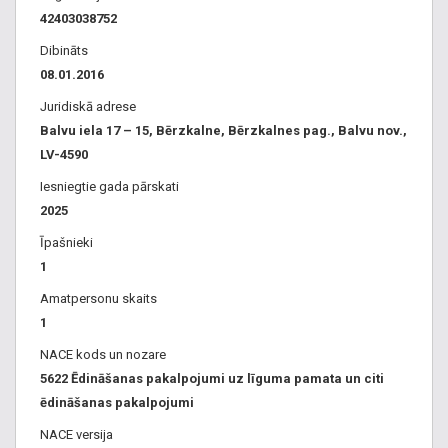
42403038752
Dibināts
08.01.2016
Juridiskā adrese
Balvu iela 17 – 15, Bērzkalne, Bērzkalnes pag., Balvu nov.,
LV-4590
Iesniegtie gada pārskati
2025
Īpašnieki
1
Amatpersonu skaits
1
NACE kods un nozare
5622 Ēdināšanas pakalpojumi uz līguma pamata un citi
ēdināšanas pakalpojumi
NACE versija