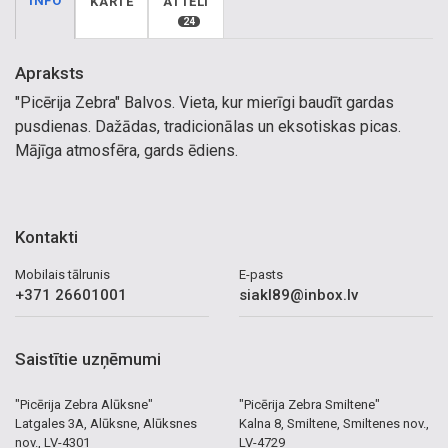
INFO
KARTE
ATTĒLI
24
Apraksts
"Picērija Zebra" Balvos. Vieta, kur mierīgi baudīt gardas
pusdienas. Dažādas, tradicionālas un eksotiskas picas.
Mājīga atmosfēra, gards ēdiens.
Kontakti
Mobilais tālrunis
E-pasts
+371 26601001
siakl89@inbox.lv
Saistītie uzņēmumi
"Picērija Zebra Alūksne"
"Picērija Zebra Smiltene"
Latgales 3A, Alūksne, Alūksnes
Kalna 8, Smiltene, Smiltenes nov.,
nov., LV-4301
LV-4729