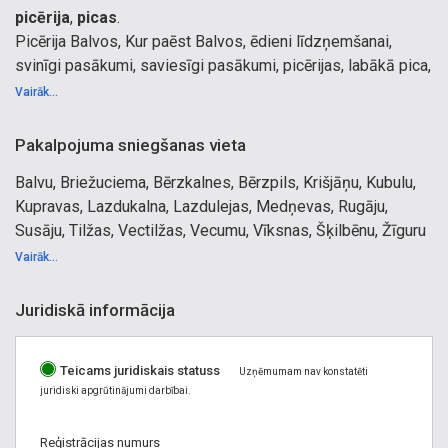
picērija
,
picas
.
Picērija Balvos, Kur paēst Balvos, ēdieni līdzņemšanai,
svinīgi pasākumi, saviesīgi pasākumi, picērijas, labākā pica,
kafejnīca, picu pasūtīt, ēdināšanas pakalpojumi, bistro,
Vairāk...
pusdienas, ēdināšana, darbinieku ēdināšana, ēdināšanas
pakalpojumi, izlaidumi, jubilejas, svinības, dzimšanas
Pakalpojuma sniegšanas vieta
dienas; Ēdnīcas, picērijas, bistro; Kafejnīcas, bāri, restorāni;
Balvu, Briežuciema, Bērzkalnes, Bērzpils, Krišjāņu, Kubulu,
ātrās uzkodas, dzērieni, kafija, laba kafija.
Kupravas, Lazdukalna, Lazdulejas, Medņevas, Rugāju,
Susāju, Tilžas, Vectilžas, Vecumu, Vīksnas, Šķilbēnu, Žīguru
pagasti, Balvi, Viļaka
Vairāk...
Juridiskā informācija
Teicams juridiskais statuss
Uzņēmumam nav konstatēti
juridiski apgrūtinājumi darbībai.
Reģistrācijas numurs