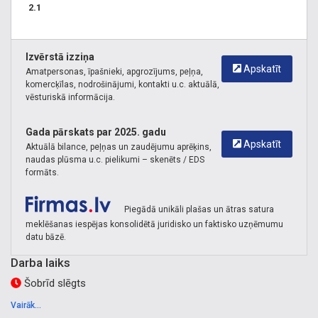
2.1
Izvērstā izziņa
Apskatīt
Amatpersonas, īpašnieki, apgrozījums, peļņa,
komercķīlas, nodrošinājumi, kontakti u.c. aktuālā,
vēsturiskā informācija.
Gada pārskats par 2025. gadu
Apskatīt
Aktuālā bilance, peļņas un zaudējumu aprēķins,
naudas plūsma u.c. pielikumi – skenēts / EDS
formāts.
Piegādā unikāli plašas un ātras satura
meklēšanas iespējas konsolidētā juridisko un faktisko uzņēmumu
datu bāzē.
Darba laiks
Šobrīd slēgts
Vairāk...