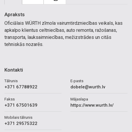
Apraksts
Oficiālais WÜRTH zīmola vairumtirdzniecības veikals, kas
apkalpo klientus celtniecības, auto remonta, ražošanas,
transporta, lauksaimniecības, mežizstrādes un citās
tehniskās nozarēs.
Kontakti
Tālrunis
E-pasts
+371 67788922
dobele@wurth.lv
Fakss
Mājaslapa
+371 67501639
https://www.wurth.lv/
Mobilais tālrunis
+371 29575322