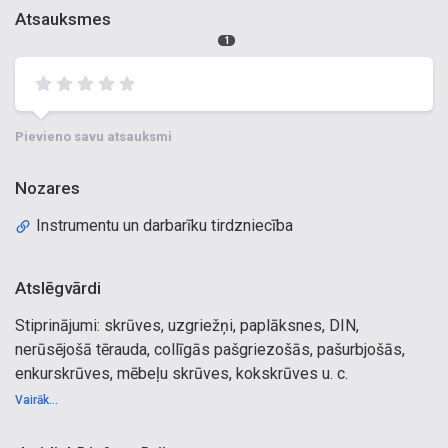
Atsauksmes
1
Pievieno savu atsauksmi
Nozares
Instrumentu un darbarīku tirdzniecība
Atslēgvārdi
Stiprinājumi: skrūves, uzgriežņi, paplāksnes, DIN,
nerūsējošā tērauda, collīgās pašgriezošās, pašurbjošās,
enkurskrūves, mēbeļu skrūves, kokskrūves u. c.
bultskrūves ar smalko vītni, siltumizolācijas paneļu
Vairāk...
skrūves, reģipša skrūves, ģipškartona skrūves, vītņstieņi,
vītņu tapas, kniedes, vītņu kniedes, enkuri, dībeļi,