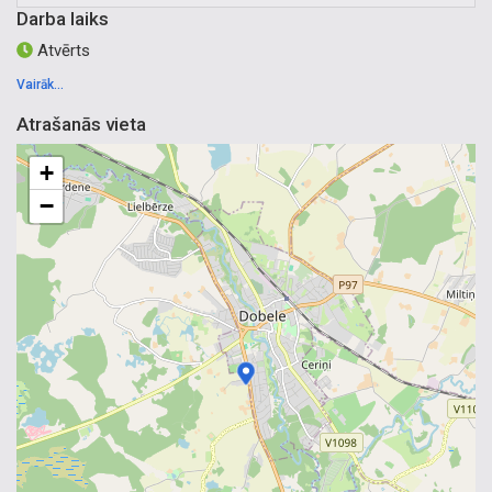
krāsas, ugunsdrošie blīvējumi, pretuguns aizsargpārklājumi.
Darba laiks
WALRAVEN.
Atvērts
Vairāk...
Atrašanās vieta
+
−