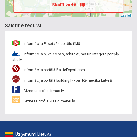
Skatīt kartē
Leaflet
Saistītie resursi
Informācija Pilseta24 portālu tīklā
Informācija būvniecības, arhitektūras un interjera portālā
abc.lv
Informācija portālā BalticExport.com
Informācija portālā building.lv - par būvniecību Latvijā
Biznesa profils firmas.lv
Biznesa profils visaigimenei.lv
Uzņēmumi Lietuvā