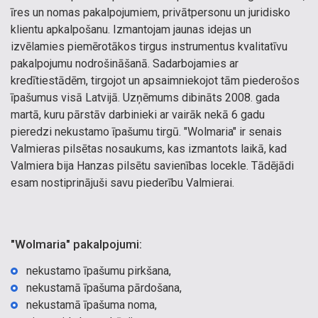
īres un nomas pakalpojumiem, privātpersonu un juridisko
klientu apkalpošanu. Izmantojam jaunas idejas un
izvēlamies piemērotākos tirgus instrumentus kvalitatīvu
pakalpojumu nodrošināšanā. Sadarbojamies ar
kredītiestādēm, tirgojot un apsaimniekojot tām piederošos
īpašumus visā Latvijā. Uzņēmums dibināts 2008. gada
martā, kuru pārstāv darbinieki ar vairāk nekā 6 gadu
pieredzi nekustamo īpašumu tirgū. "Wolmaria" ir senais
Valmieras pilsētas nosaukums, kas izmantots laikā, kad
Valmiera bija Hanzas pilsētu savienības locekle. Tādējādi
esam nostiprinājuši savu piederību Valmierai.
"Wolmaria" pakalpojumi:
nekustamo īpašumu pirkšana,
nekustamā īpašuma pārdošana,
nekustamā īpašuma noma,