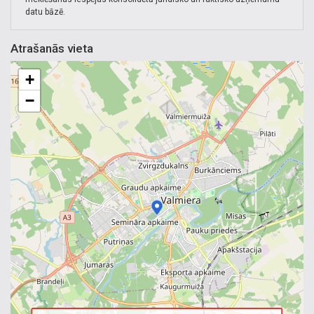
datu bāzē.
Atrašanās vieta
+
−