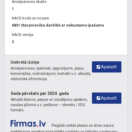
Amatpersonu skaits
1
NACE kods un nozare
6831 Starpniecība darbībā ar nekustamo īpašumu
NACE versija
2
Izvērstā izziņa
Apskatīt
Amatpersonas, īpašnieki, apgrozījums, peļņa,
komercķīlas, nodrošinājumi, kontakti u.c. aktuālā,
vēsturiskā informācija.
Gada pārskats par 2024. gadu
Apskatīt
Aktuālā bilance, peļņas un zaudējumu aprēķins,
naudas plūsma u.c. pielikumi – skenēts / EDS
formāts.
Piegādā unikāli plašas un ātras satura
meklēšanas iespējas konsolidētā juridisko un faktisko uzņēmumu