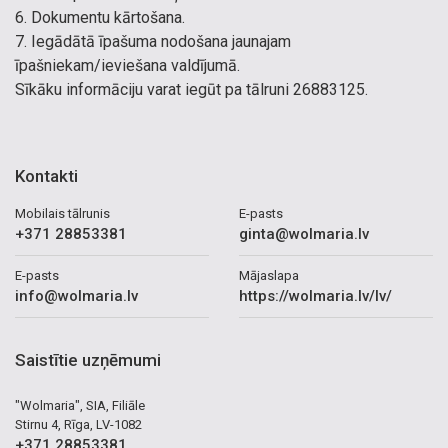
6. Dokumentu kārtošana.
7. Iegādātā īpašuma nodošana jaunajam
īpašniekam/ieviešana valdījumā.
Sīkāku informāciju varat iegūt pa tālruni 26883125.
Kontakti
Mobilais tālrunis
E-pasts
+371 28853381
ginta@wolmaria.lv
E-pasts
Mājaslapa
info@wolmaria.lv
https://wolmaria.lv/lv/
Saistītie uzņēmumi
"Wolmaria", SIA, Filiāle
Stirnu 4, Rīga, LV-1082
+371 28853381