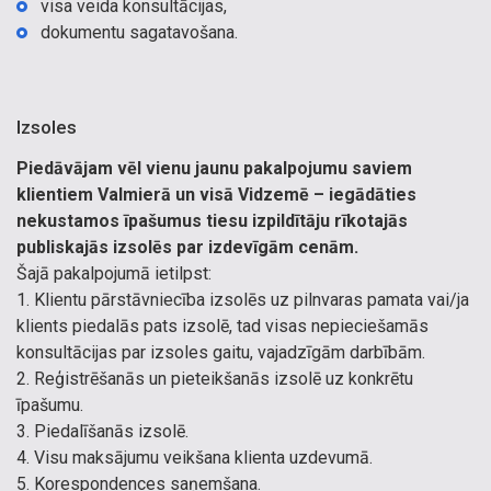
visa veida konsultācijas,
dokumentu sagatavošana.
Izsoles
Piedāvājam vēl vienu jaunu pakalpojumu saviem
klientiem Valmierā un visā Vidzemē – iegādāties
nekustamos īpašumus tiesu izpildītāju rīkotajās
publiskajās izsolēs par izdevīgām cenām.
Šajā pakalpojumā ietilpst:
1. Klientu pārstāvniecība izsolēs uz pilnvaras pamata vai/ja
klients piedalās pats izsolē, tad visas nepieciešamās
konsultācijas par izsoles gaitu, vajadzīgām darbībām.
2. Reģistrēšanās un pieteikšanās izsolē uz konkrētu
īpašumu.
3. Piedalīšanās izsolē.
4. Visu maksājumu veikšana klienta uzdevumā.
5. Korespondences saņemšana.