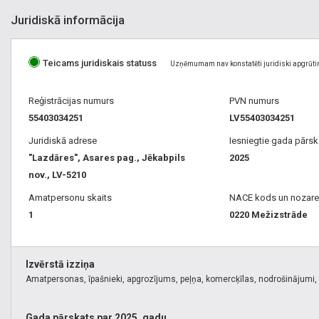
Juridiskā informācija
Teicams juridiskais statuss
Uzņēmumam nav konstatēti juridiski apgrūti
Reģistrācijas numurs
PVN numurs
55403034251
LV55403034251
Juridiskā adrese
Iesniegtie gada pārsk
"Lazdāres", Asares pag., Jēkabpils
2025
nov., LV-5210
Amatpersonu skaits
NACE kods un nozare
1
0220 Mežizstrāde
Izvērstā izziņa
Amatpersonas, īpašnieki, apgrozījums, peļņa, komercķīlas, nodrošinājumi, k
Gada pārskats par 2025. gadu