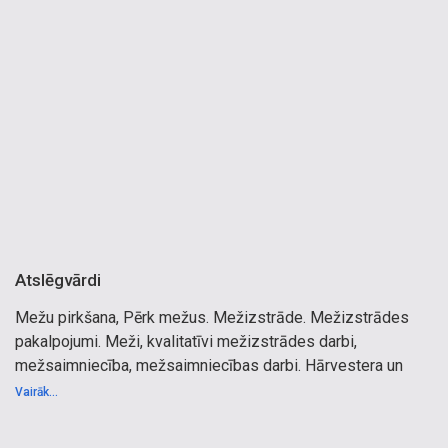
Atslēgvārdi
Mežu pirkšana, Pērk mežus. Mežizstrāde. Mežizstrādes
pakalpojumi. Meži, kvalitatīvi mežizstrādes darbi,
mežsaimniecība, mežsaimniecības darbi. Hārvestera un
forvardera pakalpojumi, kokvedēja pakalpojumi, kokvedējs.
Vairāk...
Ekskavatora pakalpojumi. Cirsmu izvešana. Mežizstrādes
tehnika. Ekskavatoru pakalpojumi līdzināšanai un meža ceļa