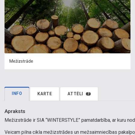
Mežizstrāde
INFO
KARTE
ATTĒLI
7
Apraksts
Mežizstrāde ir SIA “WINTERSTYLE” pamatdarbība, ar kuru nod
Veicam pilna cikla mežizstrādes un mežsaimniecības pakalpoj