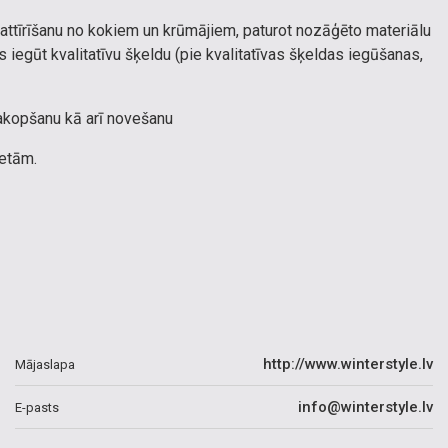
ttīrīšanu no kokiem un krūmājiem, paturot nozāģēto materiālu
iegūt kvalitatīvu šķeldu (pie kvalitatīvas šķeldas iegūšanas,
sakopšanu kā arī novešanu
ietām.
http://www.winterstyle.lv
Mājaslapa
info@winterstyle.lv
E-pasts