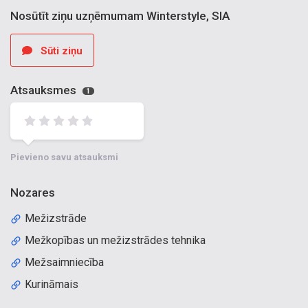
Nosūtīt ziņu uzņēmumam Winterstyle, SIA
Sūti ziņu
Atsauksmes
1
Pievieno savu atsauksmi
Nozares
Mežizstrāde
Mežkopības un mežizstrādes tehnika
Mežsaimniecība
Kurināmais