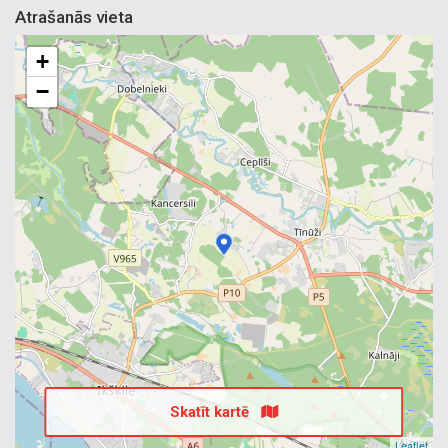
Atrašanās vieta
+
−
Skatīt kartē
Leaflet