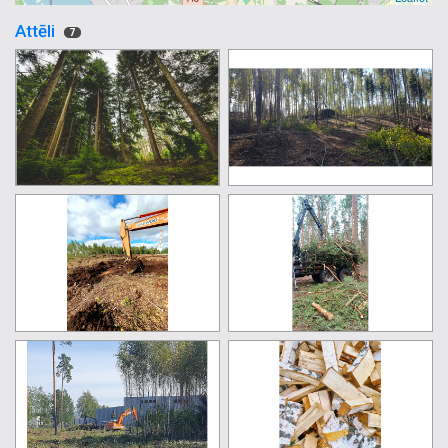
Attēli
7