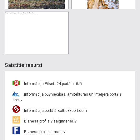
Saistītie resursi
Informācija Pilseta24 portālu tīklā
Informācija būvniecības, arhitektūras un interjera portālā
abc.lv
Informācija portālā BalticExport.com
Biznesa profils visaigimenei.lv
Biznesa profils firmas.lv