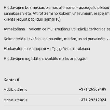
Piedāvājam bezmaksas zemes attīrīšanu – aizaugušo platību a
samaksas vietā. Attīrot zemi no kokiem un krūmiem, iespējams 
klients iegūst papildus samaksu)
Atmežošana – vaicam celmu izraušanu, utilizāciju, teritorijas 
Kokmateriālu izvešanu no sausām, mitrām, un arī purvainām v
Ekskavatora pakalpojumi – dīķu, grāvju u.c. rakšana
Piedāvājam iegādāties skaldītu malku ar piegādi
Kontakti
+371 26569489
Mobilais tālrunis
+371 29212024
Mobilais tālrunis